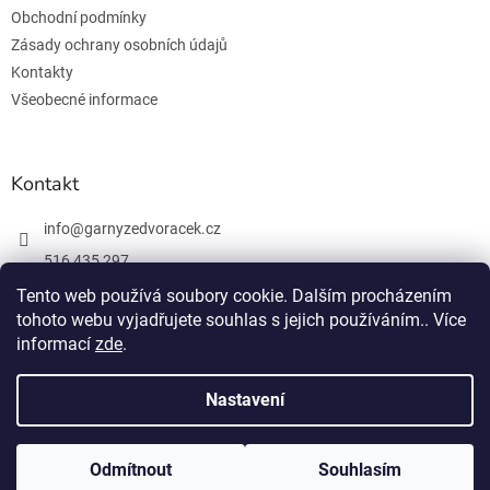
Obchodní podmínky
Zásady ochrany osobních údajů
Kontakty
Všeobecné informace
Kontakt
info
@
garnyzedvoracek.cz
516 435 297
603 895 965
Tento web používá soubory cookie. Dalším procházením
tohoto webu vyjadřujete souhlas s jejich používáním.. Více
Facebook
informací
zde
.
Nastavení
Vytvořil Shoptet
Odmítnout
Souhlasím
Copyright 2026
Garnýže Dvořáček
. Všechna práva vyhrazena.