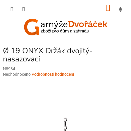
Přejít
NÁKU
na
obsah
KOŠÍK
Ø 19 ONYX Držák dvojitý-
nasazovací
N8984
Průměrné
Neohodnoceno
Podrobnosti hodnocení
hodnocení
produktu
je
0,0
z
5
hvězdiček.