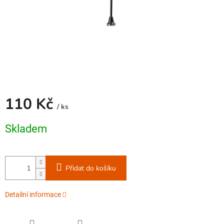
110 Kč
/ ks
Měrná
Skladem
cena:
Přidat do košíku
Detailní informace