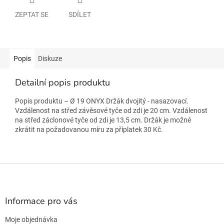
ZEPTAT SE
SDÍLET
Popis
Diskuze
Detailní popis produktu
Popis produktu – Ø 19 ONYX Držák dvojitý - nasazovací.
Vzdálenost na střed závěsové tyče od zdi je 20 cm. Vzdálenost
na střed záclonové tyče od zdi je 13,5 cm. Držák je možné
zkrátit na požadovanou míru za příplatek 30 Kč.
Z
á
p
a
Informace pro vás
t
Moje objednávka
í