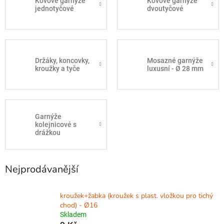
Kovové garnýže
Kovové garnýže
jednotyčové
dvoutyčové
Držáky, koncovky,
Mosazné garnýže
kroužky a tyče
luxusní - Ø 28 mm
Garnýže
kolejnicové s
drážkou
Nejprodávanější
kroužek+žabka (kroužek s plast. vložkou pro tichý
chod) - Ø16
Skladem