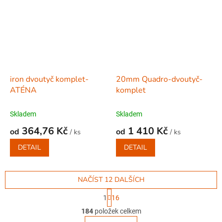
iron dvoutyč komplet-
20mm Quadro-dvoutyč-
ATÉNA
komplet
Skladem
Skladem
364,76 Kč
1 410 Kč
od
od
/ ks
/ ks
DETAIL
DETAIL
NAČÍST 12 DALŠÍCH
S
1
16
t
O
r
184
položek celkem
v
á