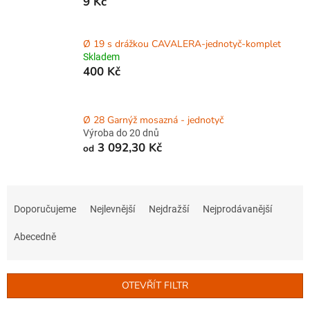
9 Kč
Ø 19 s drážkou CAVALERA-jednotyč-komplet
Skladem
400 Kč
Ø 28 Garnýž mosazná - jednotyč
Výroba do 20 dnů
3 092,30 Kč
od
Ř
a
Doporučujeme
Nejlevnější
Nejdražší
Nejprodávanější
z
e
Abecedně
n
í
p
OTEVŘÍT FILTR
r