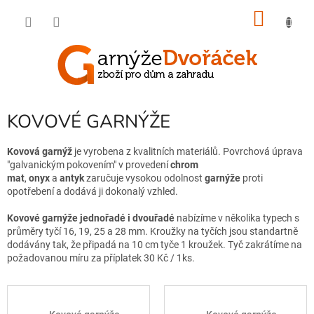
Přejít
NÁKU
na
obsah
KOŠÍK
KOVOVÉ GARNÝŽE
Kovová garnýž
je vyrobena z kvalitních materiálů. Povrchová úprava
"galvanickým pokovením" v provedení
chrom
mat
,
onyx
a
antyk
zaručuje vysokou odolnost
garnýže
proti
opotřebení
a dodává ji dokonalý vzhled.
Kovové garnýže jednořadé i dvouřadé
nabízíme v několika typech s
průměry tyčí 16, 19, 25 a 28 mm. Kroužky na tyčích jsou standartně
dodávány tak, že připadá na 10 cm tyče 1 kroužek. Tyč zakrátíme na
požadovanou míru za příplatek 30 Kč / 1ks.