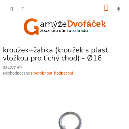
Přejít
NÁKU
na
obsah
KOŠÍK
kroužek+žabka (kroužek s plast.
vložkou pro tichý chod) - Ø16
3842/CHR
Průměrné
Neohodnoceno
Podrobnosti hodnocení
hodnocení
produktu
je
0,0
z
5
hvězdiček.