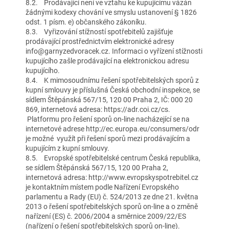
8.2. Prodávající není ve vztahu ke kupujícímu vázán
žádnými kodexy chování ve smyslu ustanovení § 1826
odst. 1 písm. e) občanského zákoníku.
8.3. Vyřizování stížností spotřebitelů zajišťuje
prodávající prostřednictvím elektronické adresy
info@garnyzedvoracek.cz. Informaci o vyřízení stížnosti
kupujícího zašle prodávající na elektronickou adresu
kupujícího.
8.4. K mimosoudnímu řešení spotřebitelských sporů z
kupní smlouvy je příslušná Česká obchodní inspekce, se
sídlem Štěpánská 567/15, 120 00 Praha 2, IČ: 000 20
869, internetová adresa: https://adr.coi.cz/cs.
Platformu pro řešení sporů on-line nacházející se na
internetové adrese http://ec.europa.eu/consumers/odr
je možné využít při řešení sporů mezi prodávajícím a
kupujícím z kupní smlouvy.
8.5. Evropské spotřebitelské centrum Česká republika,
se sídlem Štěpánská 567/15, 120 00 Praha 2,
internetová adresa: http://www.evropskyspotrebitel.cz
je kontaktním místem podle Nařízení Evropského
parlamentu a Rady (EU) č. 524/2013 ze dne 21. května
2013 o řešení spotřebitelských sporů on-line a o změně
nařízení (ES) č. 2006/2004 a směrnice 2009/22/ES
(nařízení o řešení spotřebitelských sporů on-line).