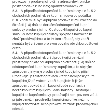
provozovny prodávajícího či na adresu elektronické
pošty prodávajícího info@garnyzedvoracek.cz.
5.3. V případě odstoupení od kupní smlouvy dle čl. 5.2
obchodních podmínek se kupní smlouva od počátku
ruší. Zboží musí být kupujícím prodávajícímu vráceno do
čtrnácti (14) dnů od doručení odstoupení od kupní
smlouvy prodávajícímu. Odstoupí-li kupující od kupní
smlouvy, nese kupující náklady spojené s navrácením
zboží prodávajícímu, a to i v tom případě, kdy zboží
nemůže být vráceno pro svou povahu obvyklou poštovní
cestou.
5.4. V případě odstoupení od kupní smlouvy dle čl. 5.2
obchodních podmínek vrátí prodávající peněžní
prostředky přijaté od kupujícího do čtrnácti (14) dnů od
odstoupení od kupní smlouvy kupujícím, a to stejným
způsobem, jakým je prodávající od kupujícího přijal.
Prodávající je taktéž oprávněn vrátit plnění poskytnuté
kupujícím již při vrácení zboží kupujícím či jiným
způsobem, pokud s tím kupující bude souhlasit a
nevzniknou tím kupujícímu další náklady. Odstoupí-li
kupující od kupní smlouvy, prodávající není povinen vrátit
přijaté peněžní prostředky kupujícímu dříve, než mu
kupující zboží vrátí nebo prokáže, že zboží prodávajícímu
odeslal.