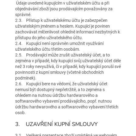
Údaje uvedené kupujícím v uživatelském účtu a při
objednávání zboží jsou prodávajícím považovány za
správné.
2.3. Přístup k uživatelskému účtu je zabezpečen
uživatelským jménem a heslem. Kupující je povinen
zachovávat mlčenlivost ohledně informací nezbytných k
přístupu do jeho uživatelského účtu.
2.4. Kupující není oprávněn umožnit využívání
uživatelského účtu třetím osobám.
2.5. Prodávající může zrušit uživatelský účet, a to
zejména v případě, kdy kupující svůj uživatelský účet déle
než 3 roky nevyužívá, či v případě, kdy kupující poruší své
povinnosti z kupní smlouvy (včetně obchodních
podmínek).
2.6. Kupující bere na vědomí, že uživatelský účet
nemusí být dostupný nepřetržitě, a to zejména s
ohledem na nutnou údržbu hardwarového a
softwarového vybavení prodávajícího, popř. nutnou
údržbu hardwarového a softwarového vybavení třetích
osob.
3. UZAVŘENÍ KUPNÍ SMLOUVY
3.1. Veškerá prezentace zboží umístěná ve webovém