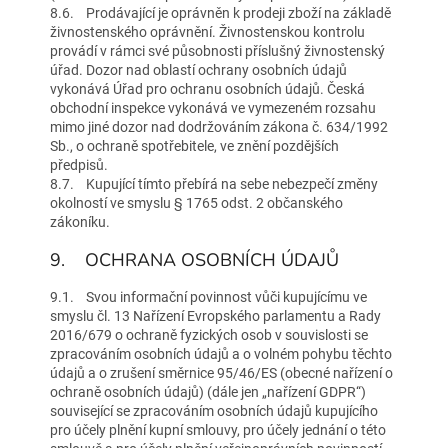
8.6. Prodávající je oprávněn k prodeji zboží na základě
živnostenského oprávnění. Živnostenskou kontrolu
provádí v rámci své působnosti příslušný živnostenský
úřad. Dozor nad oblastí ochrany osobních údajů
vykonává Úřad pro ochranu osobních údajů. Česká
obchodní inspekce vykonává ve vymezeném rozsahu
mimo jiné dozor nad dodržováním zákona č. 634/1992
Sb., o ochraně spotřebitele, ve znění pozdějších
předpisů.
8.7. Kupující tímto přebírá na sebe nebezpečí změny
okolností ve smyslu § 1765 odst. 2 občanského
zákoníku.
9. OCHRANA OSOBNÍCH ÚDAJŮ
9.1. Svou informační povinnost vůči kupujícímu ve
smyslu čl. 13 Nařízení Evropského parlamentu a Rady
2016/679 o ochraně fyzických osob v souvislosti se
zpracováním osobních údajů a o volném pohybu těchto
údajů a o zrušení směrnice 95/46/ES (obecné nařízení o
ochraně osobních údajů) (dále jen „nařízení GDPR“)
související se zpracováním osobních údajů kupujícího
pro účely plnění kupní smlouvy, pro účely jednání o této