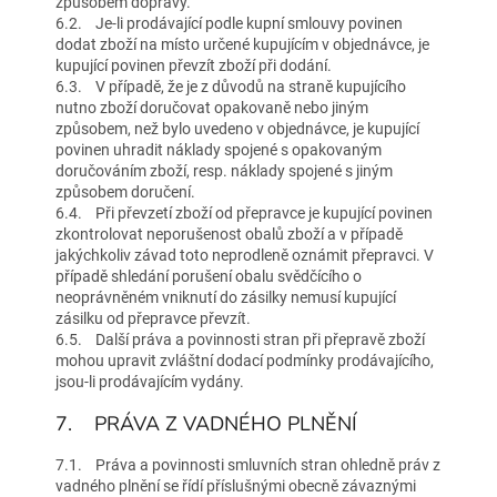
způsobem dopravy.
6.2. Je-li prodávající podle kupní smlouvy povinen
dodat zboží na místo určené kupujícím v objednávce, je
kupující povinen převzít zboží při dodání.
6.3. V případě, že je z důvodů na straně kupujícího
nutno zboží doručovat opakovaně nebo jiným
způsobem, než bylo uvedeno v objednávce, je kupující
povinen uhradit náklady spojené s opakovaným
doručováním zboží, resp. náklady spojené s jiným
způsobem doručení.
6.4. Při převzetí zboží od přepravce je kupující povinen
zkontrolovat neporušenost obalů zboží a v případě
jakýchkoliv závad toto neprodleně oznámit přepravci. V
případě shledání porušení obalu svědčícího o
neoprávněném vniknutí do zásilky nemusí kupující
zásilku od přepravce převzít.
6.5. Další práva a povinnosti stran při přepravě zboží
mohou upravit zvláštní dodací podmínky prodávajícího,
jsou-li prodávajícím vydány.
7. PRÁVA Z VADNÉHO PLNĚNÍ
7.1. Práva a povinnosti smluvních stran ohledně práv z
vadného plnění se řídí příslušnými obecně závaznými