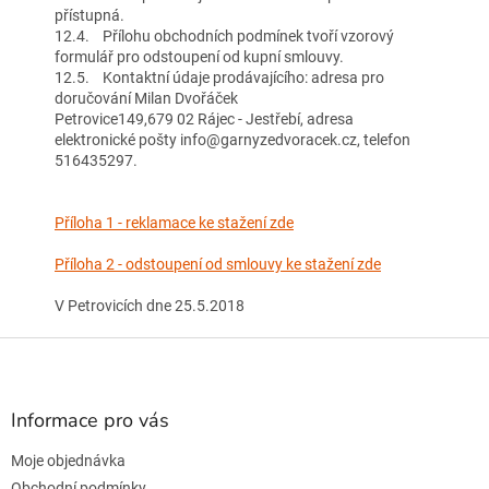
přístupná.
12.4. Přílohu obchodních podmínek tvoří vzorový
formulář pro odstoupení od kupní smlouvy.
12.5. Kontaktní údaje prodávajícího: adresa pro
doručování Milan Dvořáček
Petrovice149,679 02 Rájec - Jestřebí, adresa
elektronické pošty info@garnyzedvoracek.cz, telefon
516435297.
Příloha 1 - reklamace ke stažení zde
Příloha 2 - odstoupení od smlouvy ke stažení zde
V Petrovicích dne 25.5.2018
Z
á
p
a
Informace pro vás
t
Moje objednávka
í
Obchodní podmínky