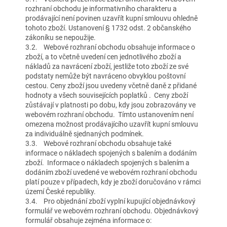
rozhraní obchodu je informativního charakteru a
prodávající není povinen uzavřít kupní smlouvu ohledně
tohoto zboží. Ustanovení § 1732 odst. 2 občanského
zákoníku se nepoužije.
3.2. Webové rozhraní obchodu obsahuje informace o
zboží, a to včetně uvedení cen jednotlivého zboží a
nákladů za navrácení zboží, jestliže toto zboží ze své
podstaty nemůže být navráceno obvyklou poštovní
cestou. Ceny zboží jsou uvedeny včetně daně z přidané
hodnoty a všech souvisejících poplatků . Ceny zboží
zůstávají v platnosti po dobu, kdy jsou zobrazovány ve
webovém rozhraní obchodu. Tímto ustanovením není
omezena možnost prodávajícího uzavřít kupní smlouvu
za individuálně sjednaných podmínek.
3.3. Webové rozhraní obchodu obsahuje také
informace o nákladech spojených s balením a dodáním
zboží. Informace o nákladech spojených s balením a
dodáním zboží uvedené ve webovém rozhraní obchodu
platí pouze v případech, kdy je zboží doručováno v rámci
území České republiky.
3.4. Pro objednání zboží vyplní kupující objednávkový
formulář ve webovém rozhraní obchodu. Objednávkový
formulář obsahuje zejména informace o: