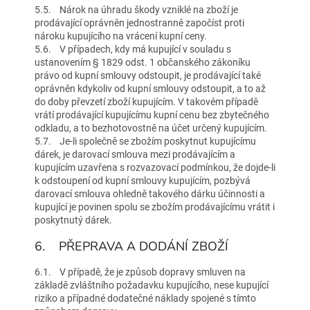
5.5. Nárok na úhradu škody vzniklé na zboží je
prodávající oprávněn jednostranně započíst proti
nároku kupujícího na vrácení kupní ceny.
5.6. V případech, kdy má kupující v souladu s
ustanovením § 1829 odst. 1 občanského zákoníku
právo od kupní smlouvy odstoupit, je prodávající také
oprávněn kdykoliv od kupní smlouvy odstoupit, a to až
do doby převzetí zboží kupujícím. V takovém případě
vrátí prodávající kupujícímu kupní cenu bez zbytečného
odkladu, a to bezhotovostně na účet určený kupujícím.
5.7. Je-li společně se zbožím poskytnut kupujícímu
dárek, je darovací smlouva mezi prodávajícím a
kupujícím uzavřena s rozvazovací podmínkou, že dojde-li
k odstoupení od kupní smlouvy kupujícím, pozbývá
darovací smlouva ohledně takového dárku účinnosti a
kupující je povinen spolu se zbožím prodávajícímu vrátit i
poskytnutý dárek.
6. PŘEPRAVA A DODÁNÍ ZBOŽÍ
6.1. V případě, že je způsob dopravy smluven na
základě zvláštního požadavku kupujícího, nese kupující
riziko a případné dodatečné náklady spojené s tímto