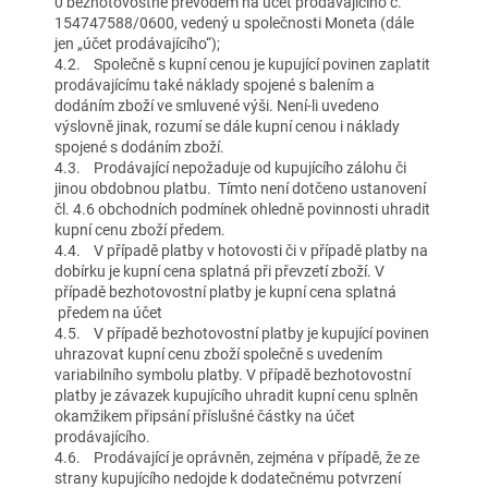
0 bezhotovostně převodem na účet prodávajícího č.
154747588/0600, vedený u společnosti Moneta (dále
jen „účet prodávajícího“);
4.2. Společně s kupní cenou je kupující povinen zaplatit
prodávajícímu také náklady spojené s balením a
dodáním zboží ve smluvené výši. Není-li uvedeno
výslovně jinak, rozumí se dále kupní cenou i náklady
spojené s dodáním zboží.
4.3. Prodávající nepožaduje od kupujícího zálohu či
jinou obdobnou platbu. Tímto není dotčeno ustanovení
čl. 4.6 obchodních podmínek ohledně povinnosti uhradit
kupní cenu zboží předem.
4.4. V případě platby v hotovosti či v případě platby na
dobírku je kupní cena splatná při převzetí zboží. V
případě bezhotovostní platby je kupní cena splatná
předem na účet
4.5. V případě bezhotovostní platby je kupující povinen
uhrazovat kupní cenu zboží společně s uvedením
variabilního symbolu platby. V případě bezhotovostní
platby je závazek kupujícího uhradit kupní cenu splněn
okamžikem připsání příslušné částky na účet
prodávajícího.
4.6. Prodávající je oprávněn, zejména v případě, že ze
strany kupujícího nedojde k dodatečnému potvrzení