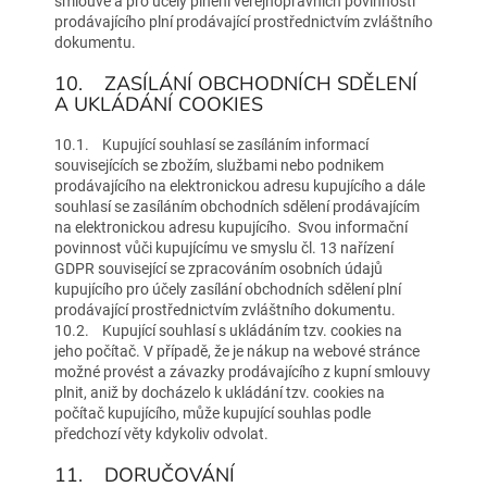
smlouvě a pro účely plnění veřejnoprávních povinností
prodávajícího plní prodávající prostřednictvím zvláštního
dokumentu.
10. ZASÍLÁNÍ OBCHODNÍCH SDĚLENÍ
A UKLÁDÁNÍ COOKIES
10.1. Kupující souhlasí se zasíláním informací
souvisejících se zbožím, službami nebo podnikem
prodávajícího na elektronickou adresu kupujícího a dále
souhlasí se zasíláním obchodních sdělení prodávajícím
na elektronickou adresu kupujícího. Svou informační
povinnost vůči kupujícímu ve smyslu čl. 13 nařízení
GDPR související se zpracováním osobních údajů
kupujícího pro účely zasílání obchodních sdělení plní
prodávající prostřednictvím zvláštního dokumentu.
10.2. Kupující souhlasí s ukládáním tzv. cookies na
jeho počítač. V případě, že je nákup na webové stránce
možné provést a závazky prodávajícího z kupní smlouvy
plnit, aniž by docházelo k ukládání tzv. cookies na
počítač kupujícího, může kupující souhlas podle
předchozí věty kdykoliv odvolat.
11. DORUČOVÁNÍ