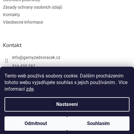
Zásady ochrany osobních údajů
Kontakty
Všeobecné informace
Kontakt
info
@
garnyzedvoracek.cz
516 435 297
603 895 965
Tento web používá soubory cookie. Dalším procházením
tohoto webu vyjadřujete souhlas s jejich používáním.. Více
Facebook
informací
zde
.
Nastavení
Vytvořil Shoptet
Odmítnout
Souhlasím
Copyright 2026
Garnýže Dvořáček
. Všechna práva vyhrazena.