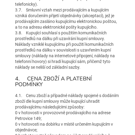
telefonicky).
3.7. Smluvní vztah mezi prodávajícím a kupujícím
vzniká doručením přijetí objednávky (akceptací), jež je
prodávajícím zasláno kupujícímu elektronickou poštou,
a to na adresu elektronické pošty kupujícího.
3.8. Kupující souhlasí s použitím komunikačních
prostředků na dálku při uzavírání kupní smlouvy.
Náklady vzniklé kupujícímu při použití komunikačních
prostředků na dálku v souvislosti s uzavřením kupní
smlouvy (náklady na internetové připojení, náklady na
telefonní hovory) si hradí kupující sám, přičemž tyto
náklady se neliší od základní sazby.
4. CENA ZBOŽÍ A PLATEBNÍ
PODMÍNKY
4.1. Cenu zboží a případné náklady spojené s dodáním
zboží dle kupní smlouvy může kupující uhradit
prodávajícímu následujícími způsoby:
0 v hotovosti v provozovně prodávajícího na adrese
Petrovice 149;
0 v hotovosti na dobírku v místě určeném kupujícím v
objednávce;