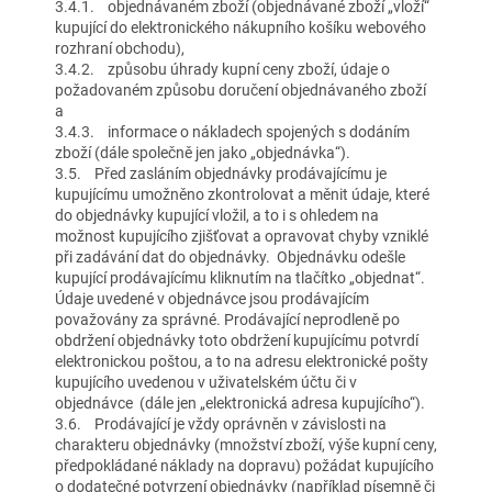
3.4.1. objednávaném zboží (objednávané zboží „vloží“
kupující do elektronického nákupního košíku webového
rozhraní obchodu),
3.4.2. způsobu úhrady kupní ceny zboží, údaje o
požadovaném způsobu doručení objednávaného zboží
a
3.4.3. informace o nákladech spojených s dodáním
zboží (dále společně jen jako „objednávka“).
3.5. Před zasláním objednávky prodávajícímu je
kupujícímu umožněno zkontrolovat a měnit údaje, které
do objednávky kupující vložil, a to i s ohledem na
možnost kupujícího zjišťovat a opravovat chyby vzniklé
při zadávání dat do objednávky. Objednávku odešle
kupující prodávajícímu kliknutím na tlačítko „objednat“.
Údaje uvedené v objednávce jsou prodávajícím
považovány za správné. Prodávající neprodleně po
obdržení objednávky toto obdržení kupujícímu potvrdí
elektronickou poštou, a to na adresu elektronické pošty
kupujícího uvedenou v uživatelském účtu či v
objednávce (dále jen „elektronická adresa kupujícího“).
3.6. Prodávající je vždy oprávněn v závislosti na
charakteru objednávky (množství zboží, výše kupní ceny,
předpokládané náklady na dopravu) požádat kupujícího
o dodatečné potvrzení objednávky (například písemně či