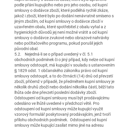
podle přání kupujícího nebo pro jeho osobu, od kupní
smlouvy o dodávce zboží, které podléhá rychlé zkáze,
jakož i zboží, které bylo po dodání nenávratně smíseno s
jiným zbožím, od kupní smlouvy o dodávce zboží v
uzavřeném obalu, které spotřebitel z obalu vyňal a z
hygienických důvodů jej není možné vrátit a od kupní
smlouvy o dodávce zvukové nebo obrazové nahrávky
nebo počítačového programu, pokud porušil jejich
původní obal.
5.2. Nejedná-li se o případ uvedený v čl. 5.1
obchodních podmínek či o jiný případ, kdy nelze od kupní
smlouvy odstoupit, má kupující v souladu s ustanovením
§ 1829 odst. 1 občanského zákoníku právo od kupní
smlouvy odstoupit, a to do čtrnácti (14) dnů od převzetí
zboží, přičemž v případě, že předmětem kupní smlouvy je
několik druhů zboží nebo dodání několika částí, běží tato
lhůta ode dne převzetí poslední dodávky zboží.
Odstoupení od kupní smlouvy musí být prodávajícímu
odesláno ve lhůtě uvedené v předchozí větě. Pro
odstoupení od kupní smlouvy může kupující využit
vzorový formulář poskytovaný prodávajícím, jenž tvoří
přílohu obchodních podmínek. Odstoupení od kupní
smlouvy může kupující zasílat mimo jiné na adresu