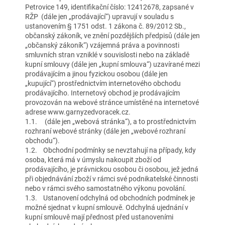
Petrovice 149, identifikační číslo: 12412678, zapsané v
RŽP (dále jen „prodávající“) upravují v souladu s
ustanovením § 1751 odst. 1 zákona č. 89/2012 Sb.,
občanský zákoník, ve znění pozdějších předpisů (dále jen
„občanský zákoník“) vzájemná práva a povinnosti
smluvních stran vzniklé v souvislosti nebo na základě
kupní smlouvy (dále jen „kupní smlouva“) uzavírané mezi
prodávajícím a jinou fyzickou osobou (dále jen
„kupující“) prostřednictvím internetového obchodu
prodávajícího. Internetový obchod je prodávajícím
provozován na webové stránce umístěné na internetové
adrese www.garnyzedvoracek.cz.
1.1. (dále jen „webová stránka“), a to prostřednictvím
rozhraní webové stránky (dále jen „webové rozhraní
obchodu“).
1.2. Obchodní podmínky se nevztahují na případy, kdy
osoba, která má v úmyslu nakoupit zboží od
prodávajícího, je právnickou osobou či osobou, jež jedná
při objednávání zboží v rámci své podnikatelské činnosti
nebo v rámci svého samostatného výkonu povolání.
1.3. Ustanovení odchylná od obchodních podmínek je
možné sjednat v kupní smlouvě. Odchylná ujednání v
kupní smlouvě mají přednost před ustanoveními