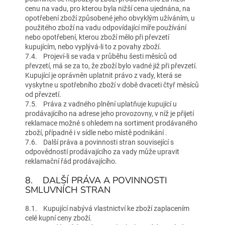
cenu na vadu, pro kterou byla nižší cena ujednána, na
opotřebení zboží způsobené jeho obvyklým užíváním, u
použitého zboží na vadu odpovídající míře používání
nebo opotřebení, kterou zboží mělo při převzetí
kupujícím, nebo vyplývá-li to z povahy zboží.
7.4. Projeví-li se vada v průběhu šesti měsíců od
převzetí, má se za to, že zboží bylo vadné již při převzetí.
Kupující je oprávněn uplatnit právo z vady, která se
vyskytne u spotřebního zboží v době dvaceti čtyř měsíců
od převzetí.
7.5. Práva z vadného plnění uplatňuje kupující u
prodávajícího na adrese jeho provozovny, v níž je přijetí
reklamace možné s ohledem na sortiment prodávaného
zboží, případně i v sídle nebo místě podnikání .
7.6. Další práva a povinnosti stran související s
odpovědností prodávajícího za vady může upravit
reklamační řád prodávajícího.
8. DALŠÍ PRÁVA A POVINNOSTI
SMLUVNÍCH STRAN
8.1. Kupující nabývá vlastnictví ke zboží zaplacením
celé kupní ceny zboží.