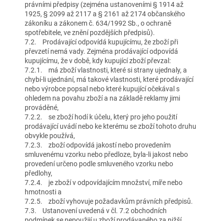
právními předpisy (zejména ustanoveními § 1914 až
1925, § 2099 až 2117 a § 2161 až 2174 občanského
zákoníku a zákonem č. 634/1992 Sb., o ochraně
spotřebitele, ve znění pozdějších předpisů).
7.2. Prodávající odpovídá kupujícímu, že zboží při
převzetí nemá vady. Zejména prodávající odpovídá
kupujícímu, že v době, kdy kupující zboží převzal:
7.2.1. má zboží vlastnosti, které si strany ujednaly, a
chybí-li ujednání, má takové vlastnosti, které prodávající
nebo výrobce popsal nebo které kupující očekával s
ohledem na povahu zboží a na základě reklamy jimi
prováděné,
7.2.2. se zboží hodí k účelu, který pro jeho použití
prodávající uvádí nebo ke kterému se zboží tohoto druhu
obvykle používá,
7.2.3. zboží odpovídá jakostí nebo provedením
smluvenému vzorku nebo předloze, byla-li jakost nebo
provedení určeno podle smluveného vzorku nebo
předlohy,
7.2.4. je zboží v odpovídajícím množství, míře nebo
hmotnosti a
7.2.5. zboží vyhovuje požadavkům právních předpisů.
7.3. Ustanovení uvedená v čl. 7.2 obchodních
podmínek se nepoužijí u zboží prodávaného za nižší