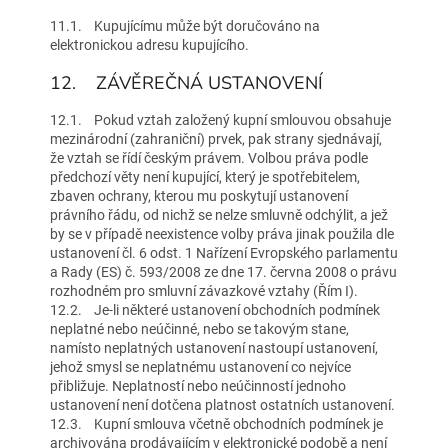
11.1. Kupujícímu může být doručováno na
elektronickou adresu kupujícího.
12. ZÁVĚREČNÁ USTANOVENÍ
12.1. Pokud vztah založený kupní smlouvou obsahuje
mezinárodní (zahraniční) prvek, pak strany sjednávají,
že vztah se řídí českým právem. Volbou práva podle
předchozí věty není kupující, který je spotřebitelem,
zbaven ochrany, kterou mu poskytují ustanovení
právního řádu, od nichž se nelze smluvně odchýlit, a jež
by se v případě neexistence volby práva jinak použila dle
ustanovení čl. 6 odst. 1 Nařízení Evropského parlamentu
a Rady (ES) č. 593/2008 ze dne 17. června 2008 o právu
rozhodném pro smluvní závazkové vztahy (Řím I).
12.2. Je-li některé ustanovení obchodních podmínek
neplatné nebo neúčinné, nebo se takovým stane,
namísto neplatných ustanovení nastoupí ustanovení,
jehož smysl se neplatnému ustanovení co nejvíce
přibližuje. Neplatností nebo neúčinností jednoho
ustanovení není dotčena platnost ostatních ustanovení.
12.3. Kupní smlouva včetně obchodních podmínek je
archivována prodávajícím v elektronické podobě a není