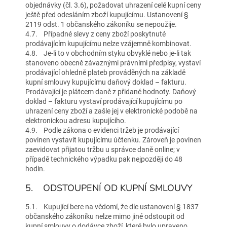
objednávky (čl. 3.6), požadovat uhrazení celé kupní ceny
ještě před odesláním zboží kupujícímu. Ustanovení §
2119 odst. 1 občanského zákoníku se nepoužije.
4.7. Případné slevy z ceny zboží poskytnuté
prodávajícím kupujícímu nelze vzájemně kombinovat.
4.8. Je-li to v obchodním styku obvyklé nebo je-li tak
stanoveno obecně závaznými právními předpisy, vystaví
prodávající ohledně plateb prováděných na základě
kupní smlouvy kupujícímu daňový doklad – fakturu.
Prodávající je plátcem daně z přidané hodnoty. Daňový
doklad – fakturu vystaví prodávající kupujícímu po
uhrazení ceny zboží a zašle jej v elektronické podobě na
elektronickou adresu kupujícího.
4.9. Podle zákona o evidenci tržeb je prodávající
povinen vystavit kupujícímu účtenku. Zároveň je povinen
zaevidovat přijatou tržbu u správce daně online; v
případě technického výpadku pak nejpozději do 48
hodin.
5. ODSTOUPENÍ OD KUPNÍ SMLOUVY
5.1. Kupující bere na vědomí, že dle ustanovení § 1837
občanského zákoníku nelze mimo jiné odstoupit od
kupní smlouvy o dodávce zboží, které bylo upraveno