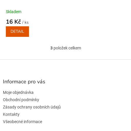
Skladem
16 Kč
/ ks
DETAIL
3
položek celkem
O
v
l
Z
á
á
d
p
a
a
Informace pro vás
c
t
í
Moje objednávka
í
p
r
Obchodní podmínky
v
Zásady ochrany osobních údajů
k
Kontakty
y
v
Všeobecné informace
ý