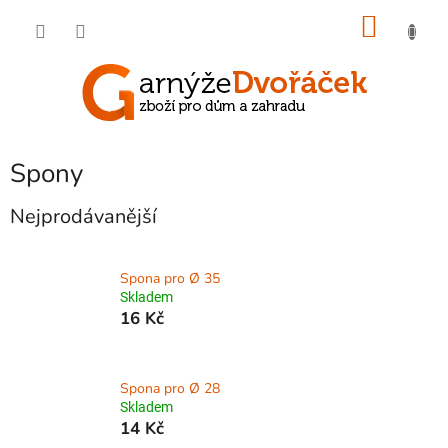
Přejít
NÁKU
na
obsah
KOŠÍK
Spony
Nejprodávanější
Spona pro Ø 35
Skladem
16 Kč
Spona pro Ø 28
Skladem
14 Kč