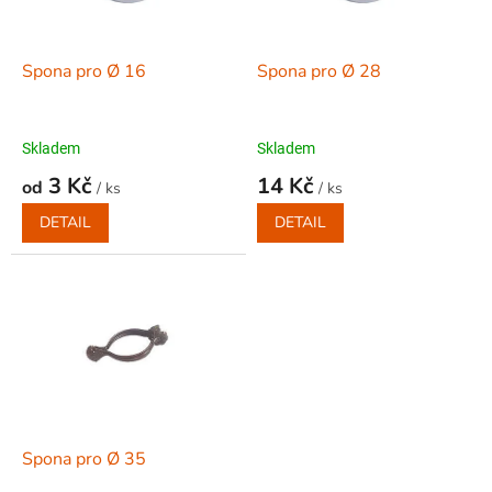
r
o
d
Spona pro Ø 16
Spona pro Ø 28
u
k
t
Skladem
Skladem
ů
3 Kč
14 Kč
od
/ ks
/ ks
DETAIL
DETAIL
Spona pro Ø 35