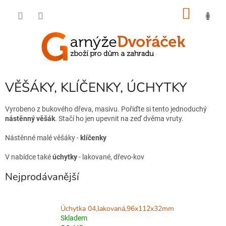
Přejít
NÁKU
na
obsah
KOŠÍK
VĚŠÁKY, KLÍČENKY, ÚCHYTKY
Vyrobeno z bukového dřeva, masivu. Pořiďte si tento jednoduchý
nástěnný věšák
. Stačí ho jen upevnit na zeď dvěma vruty.
Nástěnné malé věšáky -
klíčenky
V nabídce také
úchytky
- lakované, dřevo-kov
Nejprodávanější
Úchytka 04,lakovaná,96x112x32mm
Skladem