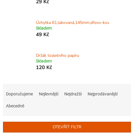
29 Kč
Úchytka 61,lakovaná,145mm,dřevo-kov
Skladem
49 Kč
Držák toaletního papíru
Skladem
120 Kč
Ř
a
Doporučujeme
Nejlevnější
Nejdražší
Nejprodávanější
z
e
Abecedně
n
í
p
OTEVŘÍT FILTR
r