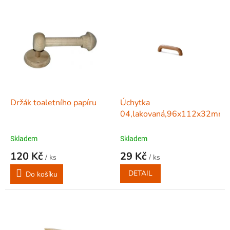
o
V
d
ý
u
p
k
i
t
s
ů
p
r
o
d
Držák toaletního papíru
Úchytka
u
04,lakovaná,96x112x32mm
k
t
Skladem
Skladem
ů
120 Kč
29 Kč
/ ks
/ ks
DETAIL
Do košíku