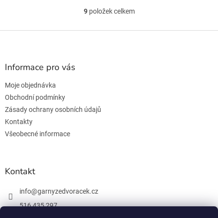
9
položek celkem
O
v
l
Z
á
á
d
p
a
a
Informace pro vás
c
t
í
Moje objednávka
í
p
r
Obchodní podmínky
v
Zásady ochrany osobních údajů
k
Kontakty
y
v
Všeobecné informace
ý
p
i
Kontakt
s
u
info
@
garnyzedvoracek.cz
516 435 297