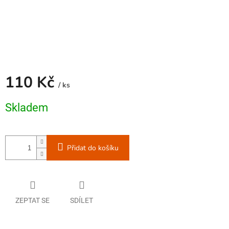
110 Kč
/ ks
Měrná
Skladem
cena:
Přidat do košíku
ZEPTAT SE
SDÍLET