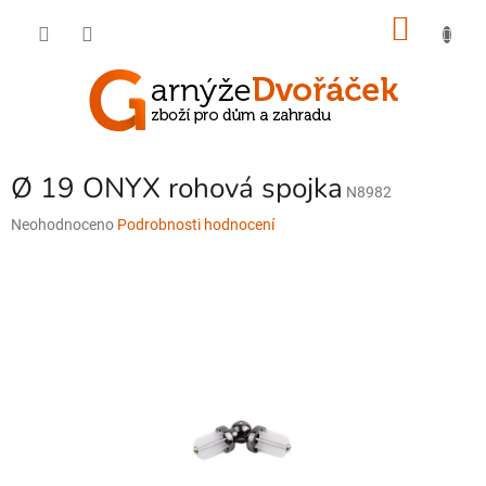
Přejít
NÁKU
na
obsah
KOŠÍK
Ø 19 ONYX rohová spojka
N8982
Průměrné
Neohodnoceno
Podrobnosti hodnocení
hodnocení
produktu
je
0,0
z
5
hvězdiček.