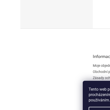
Z
á
p
a
t
Informac
í
Moje objed
Obchodní 
Zásady och
údajů
Kontakty
Tento web p
procházením
Všeobecné
používáním.