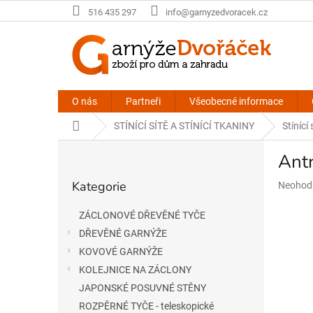
Přejít
516 435 297
info@garnyzedvoracek.cz
na
obsah
O nás
Partneři
Všeobecné informace
Domů
STÍNÍCÍ SÍTĚ A STÍNÍCÍ TKANINY
Stínící
P
Ant
o
Přeskočit
s
Kategorie
Průměr
Neohod
kategorie
t
hodnoce
r
produkt
ZÁCLONOVÉ DŘEVĚNÉ TYČE
a
je
DŘEVĚNÉ GARNÝŽE
n
0,0
n
z
KOVOVÉ GARNÝŽE
5
í
KOLEJNICE NA ZÁCLONY
hvězdič
p
JAPONSKÉ POSUVNÉ STĚNY
a
ROZPĚRNÉ TYČE - teleskopické