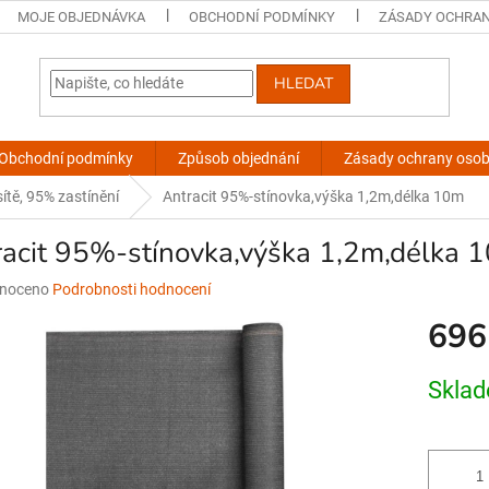
MOJE OBJEDNÁVKA
OBCHODNÍ PODMÍNKY
ZÁSADY OCHRAN
HLEDAT
Obchodní podmínky
Způsob objednání
Zásady ochrany osob
 sítě, 95% zastínění
Antracit 95%-stínovka,výška 1,2m,délka 10m
racit 95%-stínovka,výška 1,2m,délka 
né
noceno
Podrobnosti hodnocení
ní
696
u
Měrná
Skla
cena:
ek.