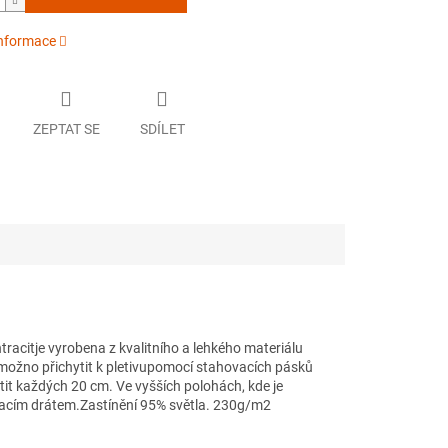
informace
ZEPTAT SE
SDÍLET
racitje vyrobena z kvalitního a lehkého materiálu
 možno přichytit k pletivupomocí stahovacích pásků
it každých 20 cm. Ve vyšších polohách, kde je
zacím drátem.Zastínění 95% světla. 230g/m2