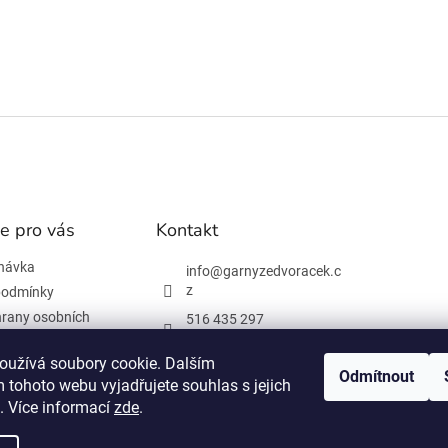
e pro vás
Kontakt
návka
info
@
garnyzedvoracek.c
z
podmínky
rany osobních
516 435 297
603 895 965
oužívá soubory cookie. Dalším
Odmítnout
Facebook
 tohoto webu vyjadřujete souhlas s jejich
 informace
. Více informací
zde
.