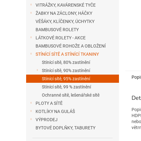
n
VITRÁŽKY, KAVÁRENSKÉ TYČE
e
ŽABKY NA ZÁCLONY, HÁČKY
l
VĚŠÁKY, KLÍČENKY, ÚCHYTKY
BAMBUSOVÉ ROLETY
LÁTKOVÉ ROLETY - AKCE
BAMBUSOVÉ ROHOŽE A OBLOŽENÍ
STÍNÍCÍ SÍTĚ A STÍNÍCÍ TKANINY
Stínící sítě, 80% zastínění
Stínící sítě, 90% zastínění
Popi
Stínící sítě, 95% zastínění
Stínící sítě, 99 % zastínění
Ochranné sítě, lešenářské sítě
Det
PLOTY A SÍTĚ
Popi
KOTLÍKY NA GULÁŠ
HDPE
VÝPRODEJ
nebo
větr
BYTOVÉ DOPLŇKY, TABURETY