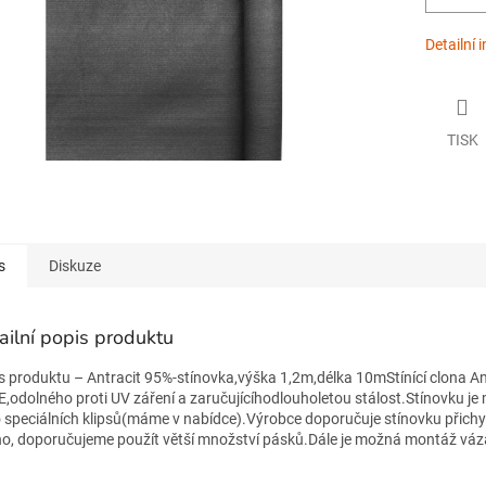
Detailní 
TISK
s
Diskuze
ailní popis produktu
s produktu – Antracit 95%-stínovka,výška 1,2m,délka 10mStínící clona Ant
,odolného proti UV záření a zaručujícíhodlouholetou stálost.Stínovku je
 speciálních klipsů(máme v nabídce).Výrobce doporučuje stínovku přichyt
no, doporučujeme použít větší množství pásků.Dále je možná montáž vá