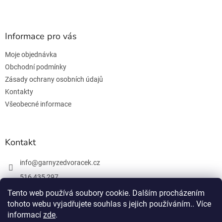
Z
á
p
a
Informace pro vás
t
Moje objednávka
í
Obchodní podmínky
Zásady ochrany osobních údajů
Kontakty
Všeobecné informace
Kontakt
info
@
garnyzedvoracek.cz
516 435 297
603 895 965
Tento web používá soubory cookie. Dalším procházením
tohoto webu vyjadřujete souhlas s jejich používáním.. Více
Facebook
informací
zde
.