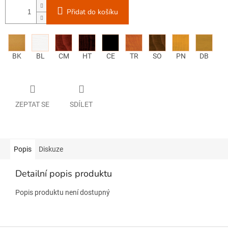
Přidat do košíku
BK
BL
CM
HT
CE
TR
SO
PN
DB
ZEPTAT SE
SDÍLET
Popis
Diskuze
Detailní popis produktu
Popis produktu není dostupný