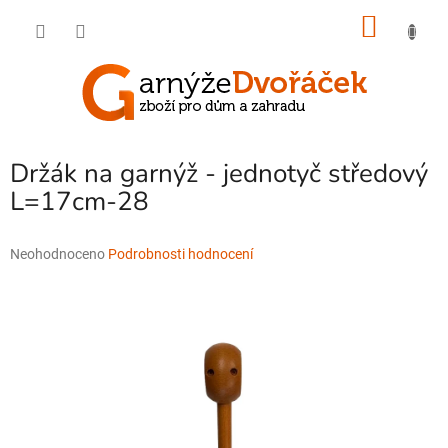
Přejít
NÁKU
na
obsah
KOŠÍK
Držák na garnýž - jednotyč středový
L=17cm-28
Průměrné
Neohodnoceno
Podrobnosti hodnocení
hodnocení
produktu
je
0,0
z
5
hvězdiček.