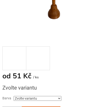
od
51 Kč
/ ks
Měrná
Zvolte variantu
cena:
Barva