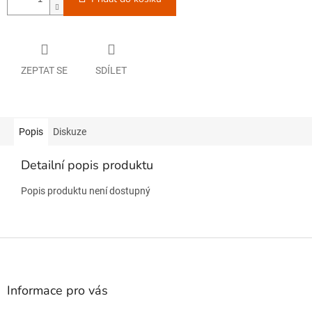
ZEPTAT SE
SDÍLET
Popis
Diskuze
Detailní popis produktu
Popis produktu není dostupný
Z
á
p
a
Informace pro vás
t