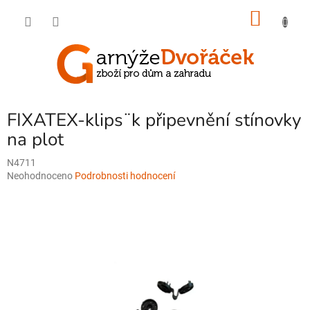
Přejít
NÁKU
na
obsah
KOŠÍK
FIXATEX-klips¨k připevnění stínovky
na plot
N4711
Průměrné
Neohodnoceno
Podrobnosti hodnocení
hodnocení
produktu
je
0,0
z
5
hvězdiček.