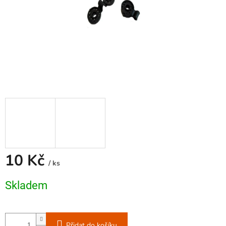
10 Kč
/ ks
Měrná
Skladem
cena:
Přidat do košíku