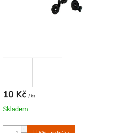
10 Kč
/ ks
Měrná
Skladem
cena:
Přidat do košíku