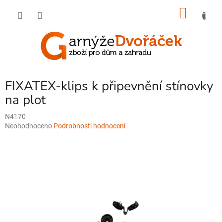
Přejít
NÁKU
na
obsah
KOŠÍK
FIXATEX-klips k připevnění stínovky
na plot
N4170
Průměrné
Neohodnoceno
Podrobnosti hodnocení
hodnocení
produktu
je
0,0
z
5
hvězdiček.