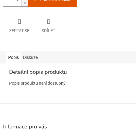
ZEPTAT SE
SDÍLET
Popis
Diskuze
Detailní popis produktu
Popis produktu není dostupný
Z
á
p
a
Informace pro vás
t