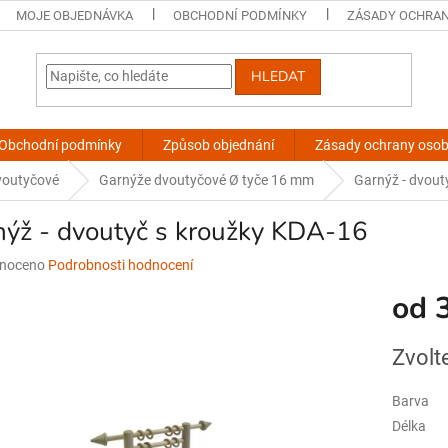
MOJE OBJEDNÁVKA
OBCHODNÍ PODMÍNKY
ZÁSADY OCHRAN
HLEDAT
Obchodní podmínky
Způsob objednání
Zásady ochrany osob
voutyčové
Garnýže dvoutyčové Ø tyče 16 mm
Garnýž - dvout
nýž - dvoutyč s kroužky KDA-16
né
noceno
Podrobnosti hodnocení
ní
od
u
Měrná
Zvolt
cena:
ek.
Barva
Délka