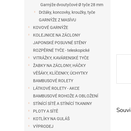
n
Garnýže dvoutyčové Ø tyče 28 mm
e
Držáky, koncovky, kroužky, tyče
l
GARNÝŽE Z MASÍVU
KOVOVÉ GARNÝŽE
KOLEJNICE NA ZÁCLONY
JAPONSKÉ POSUVNÉ STĚNY
ROZPĚRNÉ TYČE - teleskopické
VITRÁŽKY, KAVÁRENSKÉ TYČE
ŽABKY NA ZÁCLONY, HÁČKY
VĚŠÁKY, KLÍČENKY, ÚCHYTKY
BAMBUSOVÉ ROLETY
LÁTKOVÉ ROLETY - AKCE
BAMBUSOVÉ ROHOŽE A OBLOŽENÍ
STÍNÍCÍ SÍTĚ A STÍNÍCÍ TKANINY
Souvi
PLOTY A SÍTĚ
KOTLÍKY NA GULÁŠ
VÝPRODEJ