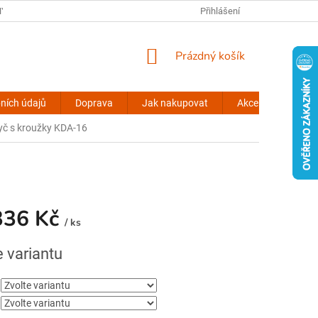
Y OSOBNÍCH ÚDAJŮ
KONTAKTY
VŠEOBECNÉ INFORMACE
Přihlášení
NÁKUPNÍ
Prázdný košík
KOŠÍK
ních údajů
Doprava
Jak nakupovat
Akce stinovky.cz
yč s kroužky KDA-16
336 Kč
/ ks
e variantu