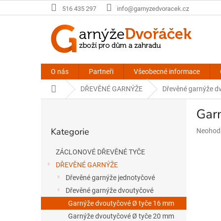
Přejít
516 435 297
info@garnyzedvoracek.cz
na
obsah
O nás
Partneři
Všeobecné informace
Domů
DŘEVĚNÉ GARNÝŽE
Dřevěné garnýže d
P
Gar
o
Přeskočit
s
Kategorie
Průměr
Neohod
kategorie
t
hodnoce
r
produkt
ZÁCLONOVÉ DŘEVĚNÉ TYČE
a
je
DŘEVĚNÉ GARNÝŽE
n
0,0
n
z
Dřevěné garnýže jednotyčové
5
í
Dřevěné garnýže dvoutyčové
hvězdič
p
Garnýže dvoutyčové Ø tyče 16 mm
a
Garnýže dvoutyčové Ø tyče 20 mm