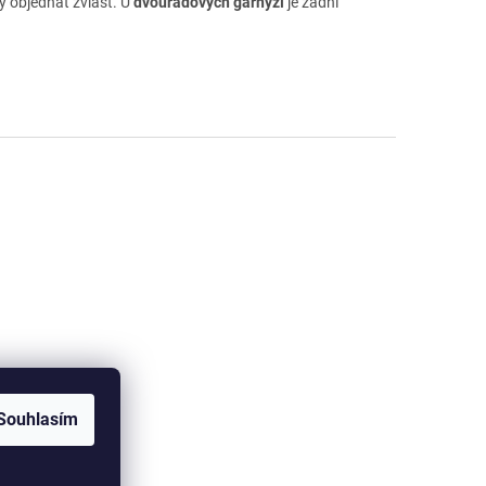
y objednat zvlášť.
U
dvouřadových garnýží
je zadní
.
Souhlasím