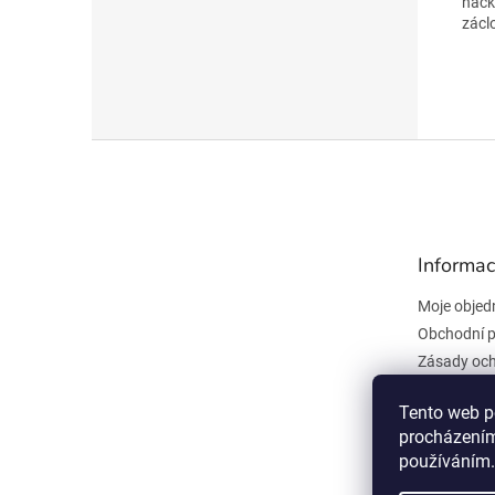
háčk
zácl
Z
á
p
a
t
Informac
í
Moje objed
Obchodní 
Zásady och
údajů
Kontakty
Tento web p
procházením
Všeobecné
používáním.