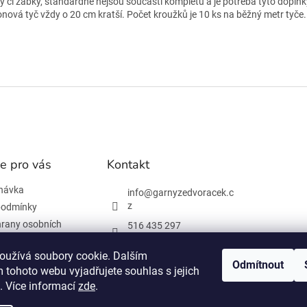
y či žabky, standardně nejsou součástí kompletů a je potřeba tyto doplňk
onová tyč vždy o 20 cm kratší.
Počet kroužků je 10 ks na běžný metr tyče
e pro vás
Kontakt
návka
info
@
garnyzedvoracek.c
z
podmínky
rany osobních
516 435 297
603 895 965
oužívá soubory cookie. Dalším
Odmítnout
Facebook
 tohoto webu vyjadřujete souhlas s jejich
 informace
. Více informací
zde
.