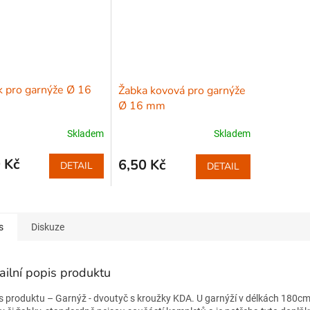
 pro garnýže Ø 16
Žabka kovová pro garnýže
Ø 16 mm
Skladem
Skladem
 Kč
6,50 Kč
DETAIL
DETAIL
s
Diskuze
ailní popis produktu
s produktu – Garnýž - dvoutyč s kroužky KDA. U garnýží v délkách 180c