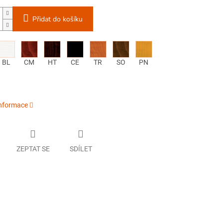
Přidat do košíku
BL
CM
HT
CE
TR
SO
PN
informace
ZEPTAT SE
SDÍLET