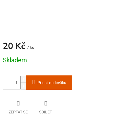
20 Kč
/ ks
Měrná
Skladem
cena:
Přidat do košíku
ZEPTAT SE
SDÍLET