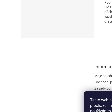
Popi
UV z
přic
každ
drát
Z
á
p
a
t
Informac
í
Moje objed
Obchodní 
Zásady och
údajů
Kontakty
Tento web p
procházením
Všeobecné
používáním.