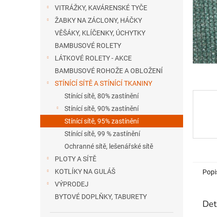
n
VITRÁŽKY, KAVÁRENSKÉ TYČE
e
ŽABKY NA ZÁCLONY, HÁČKY
l
VĚŠÁKY, KLÍČENKY, ÚCHYTKY
BAMBUSOVÉ ROLETY
LÁTKOVÉ ROLETY - AKCE
BAMBUSOVÉ ROHOŽE A OBLOŽENÍ
STÍNÍCÍ SÍTĚ A STÍNÍCÍ TKANINY
Stínící sítě, 80% zastínění
Stínící sítě, 90% zastínění
Stínící sítě, 95% zastínění
Stínící sítě, 99 % zastínění
Ochranné sítě, lešenářské sítě
PLOTY A SÍTĚ
KOTLÍKY NA GULÁŠ
Popi
VÝPRODEJ
BYTOVÉ DOPLŇKY, TABURETY
Det