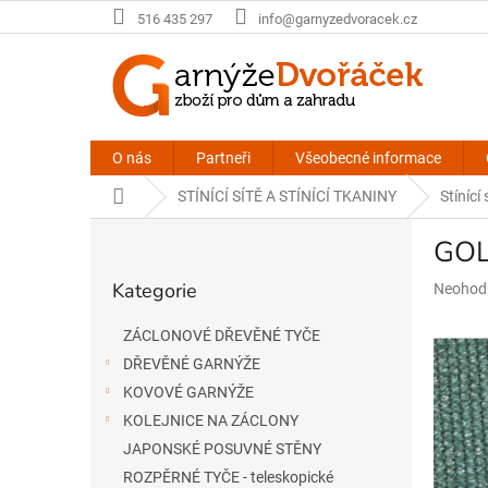
Přejít
516 435 297
info@garnyzedvoracek.cz
na
obsah
O nás
Partneři
Všeobecné informace
Domů
STÍNÍCÍ SÍTĚ A STÍNÍCÍ TKANINY
Stínící
P
GOL
o
Přeskočit
s
Kategorie
Průměr
Neohod
kategorie
t
hodnoce
r
produkt
ZÁCLONOVÉ DŘEVĚNÉ TYČE
a
je
DŘEVĚNÉ GARNÝŽE
n
0,0
n
z
KOVOVÉ GARNÝŽE
5
í
KOLEJNICE NA ZÁCLONY
hvězdič
p
JAPONSKÉ POSUVNÉ STĚNY
a
ROZPĚRNÉ TYČE - teleskopické