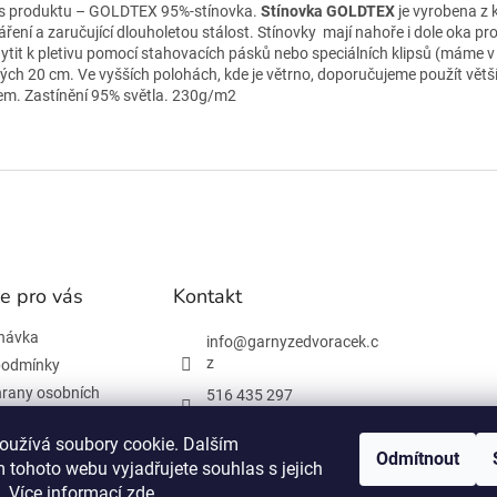
s produktu – GOLDTEX 95%-stínovka.
Stínovka GOLDTEX
je vyrobena z 
áření a zaručující dlouholetou stálost.
Stínovky mají nahoře i dole oka pr
hytit k pletivu pomocí stahovacích pásků nebo speciálních klipsů (máme v
ých 20 cm. Ve vyšších polohách, kde je větrno, doporučujeme použít vět
em. Zastínění 95% světla. 230g/m2
e pro vás
Kontakt
návka
info
@
garnyzedvoracek.c
z
podmínky
rany osobních
516 435 297
603 895 965
oužívá soubory cookie. Dalším
Odmítnout
Facebook
 tohoto webu vyjadřujete souhlas s jejich
 informace
. Více informací
zde
.