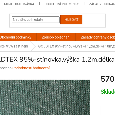
MOJE OBJEDNÁVKA
OBCHODNÍ PODMÍNKY
ZÁSADY OCHRAN
HLEDAT
Obchodní podmínky
Způsob objednání
Zásady ochrany osob
 sítě, 95% zastínění
GOLDTEX 95%-stínovka,výška 1,2m,délka 10m,z
DTEX 95%-stínovka,výška 1,2m,délka
né
noceno
Podrobnosti hodnocení
ní
570
u
Měrná
Skla
cena:
ek.