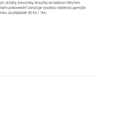
 tyč, držáky, koncovky, kroužky se žabkou10ks/bm.
nickým pokovením" zaručuje vysokou odolnost garnýže
íru za příplatek 30 Kč / 1ks