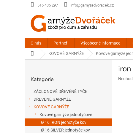
Přejít
516 435 297
info@garnyzedvoracek.cz
na
obsah
O nás
Partneři
Všeobecné informace
Domů
KOVOVÉ GARNÝŽE
Kovové garnýže jed
P
iro
o
Přeskočit
s
Kategorie
Průměr
Neohod
kategorie
t
hodnoce
r
produkt
ZÁCLONOVÉ DŘEVĚNÉ TYČE
a
je
DŘEVĚNÉ GARNÝŽE
n
0,0
n
z
KOVOVÉ GARNÝŽE
5
í
Kovové garnýže jednotyčové
hvězdič
p
Ø 16 IRON jednotyče kov
a
Ø 16 SILVER jednotyče kov