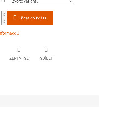
žků
Přidat do košíku
informace
ZEPTAT SE
SDÍLET