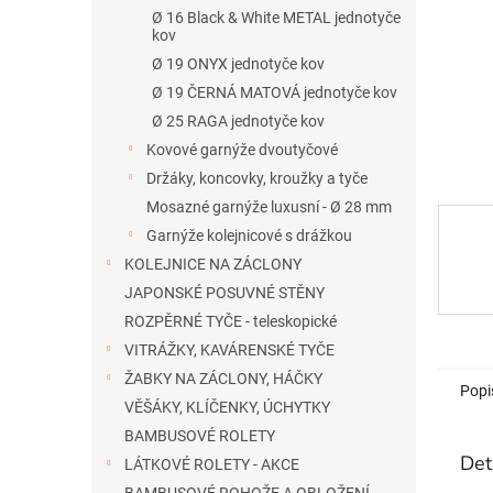
n
Ø 16 Black & White METAL jednotyče
e
kov
l
Ø 19 ONYX jednotyče kov
Ø 19 ČERNÁ MATOVÁ jednotyče kov
Ø 25 RAGA jednotyče kov
Kovové garnýže dvoutyčové
Držáky, koncovky, kroužky a tyče
Mosazné garnýže luxusní - Ø 28 mm
Garnýže kolejnicové s drážkou
KOLEJNICE NA ZÁCLONY
JAPONSKÉ POSUVNÉ STĚNY
ROZPĚRNÉ TYČE - teleskopické
VITRÁŽKY, KAVÁRENSKÉ TYČE
ŽABKY NA ZÁCLONY, HÁČKY
Popi
VĚŠÁKY, KLÍČENKY, ÚCHYTKY
BAMBUSOVÉ ROLETY
Det
LÁTKOVÉ ROLETY - AKCE