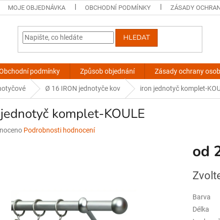
MOJE OBJEDNÁVKA
OBCHODNÍ PODMÍNKY
ZÁSADY OCHRAN
HLEDAT
Obchodní podmínky
Způsob objednání
Zásady ochrany osob
notyčové
Ø 16 IRON jednotyče kov
iron jednotyč komplet-KO
n jednotyč komplet-KOULE
né
noceno
Podrobnosti hodnocení
ní
od
u
Měrná
Zvolt
cena:
ek.
Barva
Délka