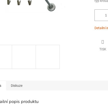
typ krou
Detailní 
TISK
s
Diskuze
ailní popis produktu