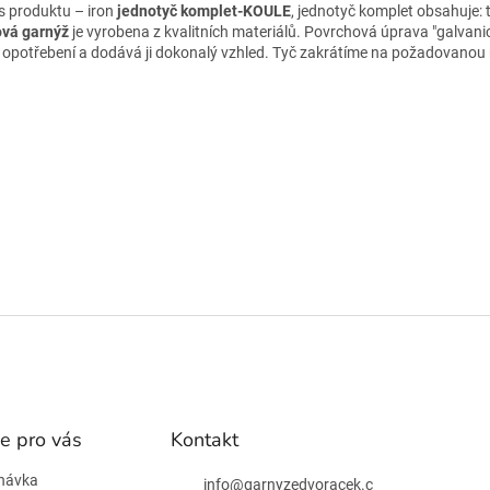
s produktu – iron
jednotyč komplet-KOULE
, jednotyč komplet obsahuje:
vá garnýž
je vyrobena z kvalitních materiálů. Povrchová úprava "galva
i opotřebení a dodává ji dokonalý vzhled. Tyč zakrátíme na požadovanou m
e pro vás
Kontakt
návka
info
@
garnyzedvoracek.c