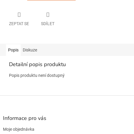
ZEPTAT SE
SDÍLET
Popis
Diskuze
Detailní popis produktu
Popis produktu není dostupný
Z
á
p
a
Informace pro vás
t
Moje objednávka
í