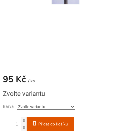
95 Kč
/ ks
Měrná
Zvolte variantu
cena:
Barva
Přidat do košíku