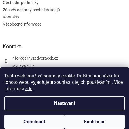
Obchodní podmínky
Zásady ochrany osobních údajů
Kontakty
Všeobecné informace
Kontakt
info
@
garnyzedvoracek.cz
516 435 297
603 895 965
Tento web používá soubory cookie. Dalším procházením
tohoto webu vyjadřujete souhlas s jejich používáním.. Více
Facebook
informací
zde
.
Nastavení
Vytvořil Shoptet
Odmítnout
Souhlasím
Copyright 2026
Garnýže Dvořáček
. Všechna práva vyhrazena.