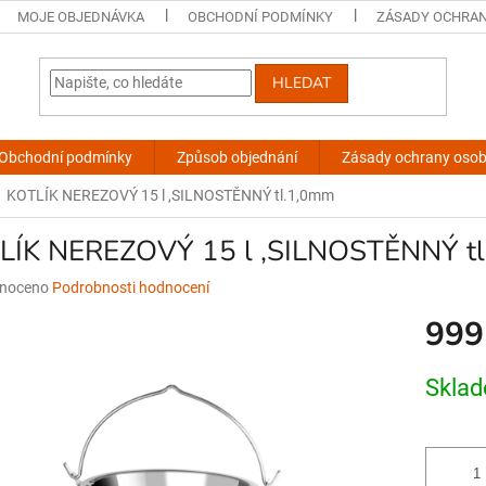
MOJE OBJEDNÁVKA
OBCHODNÍ PODMÍNKY
ZÁSADY OCHRAN
HLEDAT
Obchodní podmínky
Způsob objednání
Zásady ochrany osob
KOTLÍK NEREZOVÝ 15 l ,SILNOSTĚNNÝ tl.1,0mm
LÍK NEREZOVÝ 15 l ,SILNOSTĚNNÝ t
né
noceno
Podrobnosti hodnocení
ní
999
u
Měrná
Skla
cena:
ek.