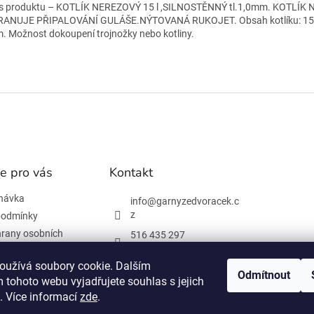
s produktu – KOTLÍK NEREZOVÝ 15 l ,SILNOSTĚNNÝ tl.1,0mm. KOTLÍ
ANUJE PŘIPALOVÁNÍ GULÁŠE.NÝTOVANÁ RUKOJET. Obsah kotlíku: 15 litr
. Možnost dokoupení trojnožky nebo kotliny.
e pro vás
Kontakt
návka
info
@
garnyzedvoracek.c
z
podmínky
rany osobních
516 435 297
603 895 965
oužívá soubory cookie. Dalším
Odmítnout
Facebook
 tohoto webu vyjadřujete souhlas s jejich
 informace
. Více informací
zde
.