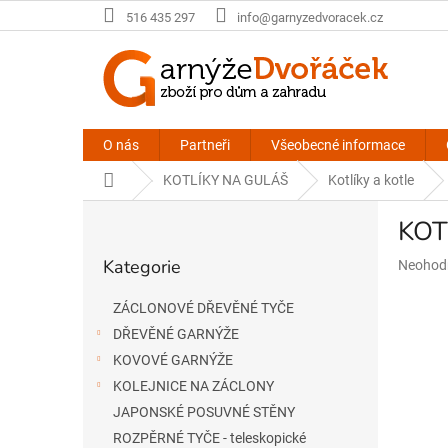
Přejít
516 435 297
info@garnyzedvoracek.cz
na
obsah
O nás
Partneři
Všeobecné informace
Domů
KOTLÍKY NA GULÁŠ
Kotlíky a kotle
P
KOT
o
Přeskočit
s
Kategorie
Průměr
Neohod
kategorie
t
hodnoce
r
produkt
ZÁCLONOVÉ DŘEVĚNÉ TYČE
a
je
DŘEVĚNÉ GARNÝŽE
n
0,0
n
z
KOVOVÉ GARNÝŽE
5
í
KOLEJNICE NA ZÁCLONY
hvězdič
p
JAPONSKÉ POSUVNÉ STĚNY
a
ROZPĚRNÉ TYČE - teleskopické