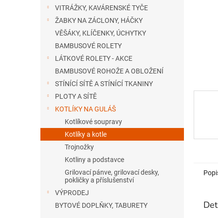
n
VITRÁŽKY, KAVÁRENSKÉ TYČE
e
ŽABKY NA ZÁCLONY, HÁČKY
l
VĚŠÁKY, KLÍČENKY, ÚCHYTKY
BAMBUSOVÉ ROLETY
LÁTKOVÉ ROLETY - AKCE
BAMBUSOVÉ ROHOŽE A OBLOŽENÍ
STÍNÍCÍ SÍTĚ A STÍNÍCÍ TKANINY
PLOTY A SÍTĚ
KOTLÍKY NA GULÁŠ
Kotlíkové soupravy
Kotlíky a kotle
Trojnožky
Kotliny a podstavce
Grilovací pánve, grilovací desky,
Popi
pokličky a příslušenství
VÝPRODEJ
Det
BYTOVÉ DOPLŇKY, TABURETY