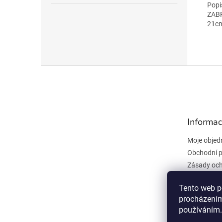
Popi
ZABR
21cm
Z
á
p
a
t
Informac
í
Moje objed
Obchodní 
Zásady och
údajů
Kontakty
Tento web p
procházením
Všeobecné
používáním.