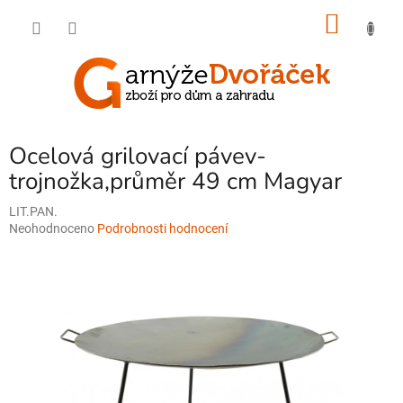
Přejít
NÁKU
na
obsah
KOŠÍK
Ocelová grilovací pávev-
trojnožka,průměr 49 cm Magyar
LIT.PAN.
Průměrné
Neohodnoceno
Podrobnosti hodnocení
hodnocení
produktu
je
0,0
z
5
hvězdiček.