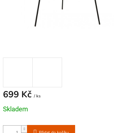
699 Kč
/ ks
Měrná
Skladem
cena:
Přidat do košíku