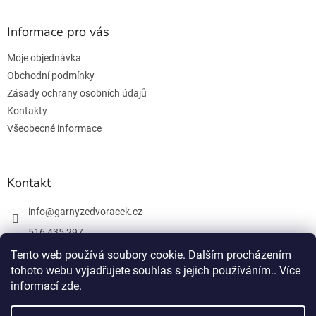
á
p
a
Informace pro vás
t
Moje objednávka
í
Obchodní podmínky
Zásady ochrany osobních údajů
Kontakty
Všeobecné informace
Kontakt
info
@
garnyzedvoracek.cz
516 435 297
603 895 965
Tento web používá soubory cookie. Dalším procházením
tohoto webu vyjadřujete souhlas s jejich používáním.. Více
Facebook
informací
zde
.