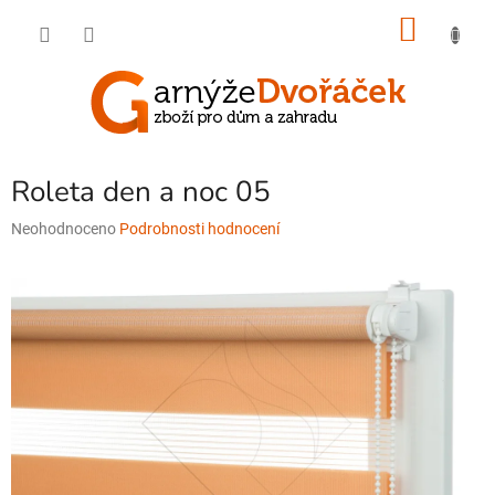
Přejít
NÁKU
na
obsah
KOŠÍK
Roleta den a noc 05
Průměrné
Neohodnoceno
Podrobnosti hodnocení
hodnocení
produktu
je
0,0
z
5
hvězdiček.