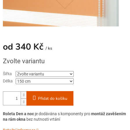
od
340 Kč
/ ks
Měrná
Zvolte variantu
cena:
Šířka
Délka
Přidat do košíku
Roleta Den a noc
je dodávána s komponenty pro
montáž zavěšením
na rám
okna
bez nutnosti vrtání