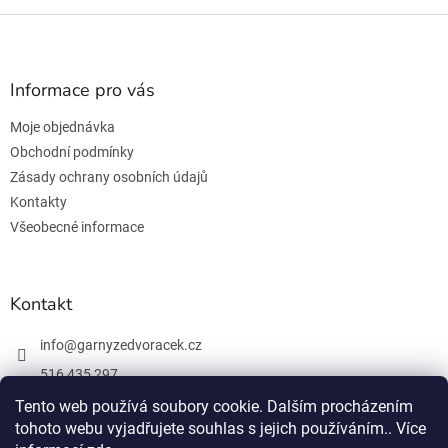
Z
á
p
a
Informace pro vás
t
Moje objednávka
í
Obchodní podmínky
Zásady ochrany osobních údajů
Kontakty
Všeobecné informace
Kontakt
info
@
garnyzedvoracek.cz
516 435 297
603 895 965
Tento web používá soubory cookie. Dalším procházením
tohoto webu vyjadřujete souhlas s jejich používáním.. Více
Facebook