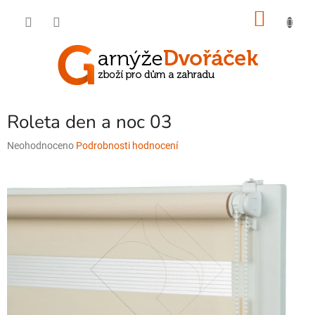
Přejít
NÁKU
na
obsah
KOŠÍK
Roleta den a noc 03
Průměrné
Neohodnoceno
Podrobnosti hodnocení
hodnocení
produktu
je
0,0
z
5
hvězdiček.