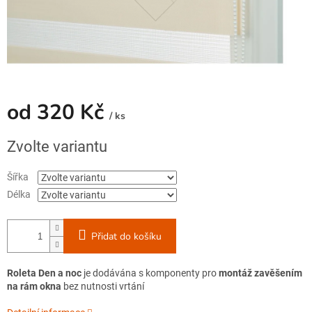
od
320 Kč
/ ks
Měrná
Zvolte variantu
cena:
Šířka
Délka
Přidat do košíku
Roleta Den a noc
je dodávána s komponenty pro
montáž zavěšením
na rám
okna
bez nutnosti vrtání