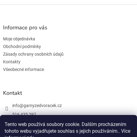
Z
á
p
a
Informace pro vás
t
Moje objednávka
í
Obchodní podmínky
Zásady ochrany osobních údajů
Kontakty
Všeobecné informace
Kontakt
info
@
garnyzedvoracek.cz
516 435 297
603 895 965
Tento web používá soubory cookie. Dalším procházením
tohoto webu vyjadřujete souhlas s jejich používáním.. Více
Facebook