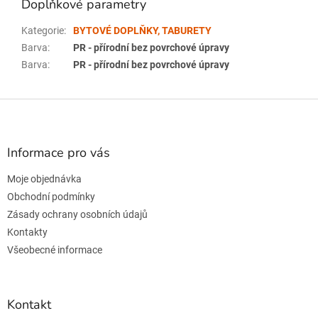
Doplňkové parametry
Kategorie
:
BYTOVÉ DOPLŇKY, TABURETY
Barva
:
PR - přírodní bez povrchové úpravy
Barva
:
PR - přírodní bez povrchové úpravy
Z
á
p
a
Informace pro vás
t
Moje objednávka
í
Obchodní podmínky
Zásady ochrany osobních údajů
Kontakty
Všeobecné informace
Kontakt