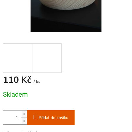
110 Kč
/ ks
Měrná
Skladem
cena:
Přidat do košíku