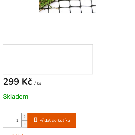
299 Kč
/ ks
Měrná
Skladem
cena:
Přidat do košíku