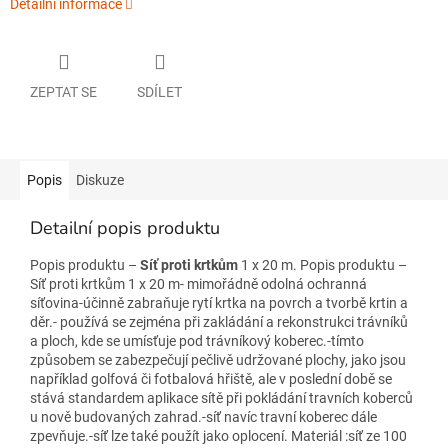
Detailní informace
ZEPTAT SE
SDÍLET
Popis
Diskuze
Detailní popis produktu
Popis produktu –
Síť proti krtkům
1 x 20 m. Popis produktu –
Síť proti krtkům 1 x 20 m- mimořádně odolná ochranná
síťovina-účinně zabraňuje rytí krtka na povrch a tvorbě krtin a
děr.- používá se zejména při zakládání a rekonstrukci trávníků
a ploch, kde se umísťuje pod trávníkový koberec.-tímto
způsobem se zabezpečují pečlivě udržované plochy, jako jsou
například golfová či fotbalová hřiště, ale v poslední době se
stává standardem aplikace sítě při pokládání travních koberců
u nově budovaných zahrad.-síť navíc travní koberec dále
zpevňuje.-síť lze také použít jako oplocení. Materiál :síť ze 100