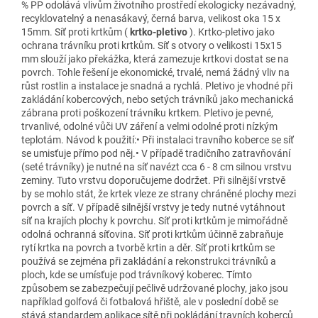
% PP odolává vlivům životního prostředí ekologicky nezávadný,
recyklovatelný a nenasákavý, černá barva, velikost oka 15 x
15mm. Síť proti krtkům (
krtko-pletivo
). Krtko-pletivo jako
ochrana trávníku proti krtkům. Síť s otvory o velikosti 15x15
mm slouží jako překážka, která zamezuje krtkovi dostat se na
povrch. Tohle řešení je ekonomické, trvalé, nemá žádný vliv na
růst rostlin a instalace je snadná a rychlá. Pletivo je vhodné při
zakládání kobercových, nebo setých trávníků jako mechanická
zábrana proti poškození trávníku krtkem. Pletivo je pevné,
trvanlivé, odolné vůči UV záření a velmi odolné proti nízkým
teplotám. Návod k použití:• Při instalaci travního koberce se síť
se umisťuje přímo pod něj.• V případě tradičního zatravňování
(seté trávníky) je nutné na síť navézt cca 6 - 8 cm silnou vrstvu
zeminy. Tuto vrstvu doporučujeme dodržet. Při silnější vrstvě
by se mohlo stát, že krtek vleze ze strany chráněné plochy mezi
povrch a síť. V případě silnější vrstvy je tedy nutné vytáhnout
síť na krajích plochy k povrchu. Síť proti krtkům je mimořádně
odolná ochranná síťovina. Síť proti krtkům účinně zabraňuje
rytí krtka na povrch a tvorbě krtin a děr. Síť proti krtkům se
používá se zejména při zakládání a rekonstrukci trávníků a
ploch, kde se umísťuje pod trávníkový koberec. Tímto
způsobem se zabezpečují pečlivě udržované plochy, jako jsou
například golfová či fotbalová hřiště, ale v poslední době se
stává standardem aplikace sítě při pokládání travních koberců