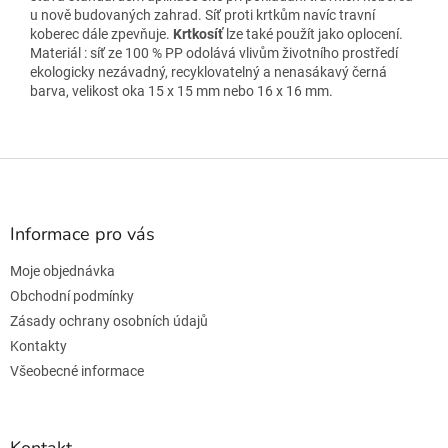
u nově budovaných zahrad. Síť proti krtkům navíc travní
koberec dále zpevňuje.
Krtkosíť
lze také použít jako oplocení.
Materiál : síť ze 100 % PP odolává vlivům životního prostředí
ekologicky nezávadný, recyklovatelný a nenasákavý černá
barva, velikost oka 15 x 15 mm nebo 16 x 16 mm.
Z
á
p
a
Informace pro vás
t
Moje objednávka
í
Obchodní podmínky
Zásady ochrany osobních údajů
Kontakty
Všeobecné informace
Kontakt