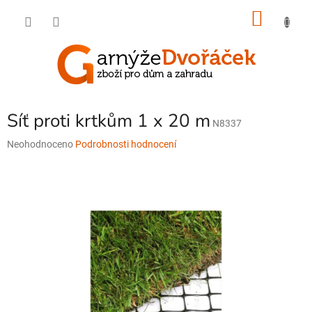
Přejít
NÁKU
na
obsah
KOŠÍK
Síť proti krtkům 1 x 20 m
N8337
Průměrné
Neohodnoceno
Podrobnosti hodnocení
hodnocení
produktu
je
0,0
z
5
hvězdiček.