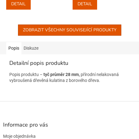
DETAIL
DETAIL
ZOBRAZIT VŠECHNY SOUVISEJÍCÍ PRODUKTY
Popis
Diskuze
Detailní popis produktu
Popis produktu –
tyč průměr 28 mm,
přírodní nelakovaná
vybroušená dřevěná kulatina z borového dřeva.
Z
á
p
a
Informace pro vás
t
Moje objednávka
í