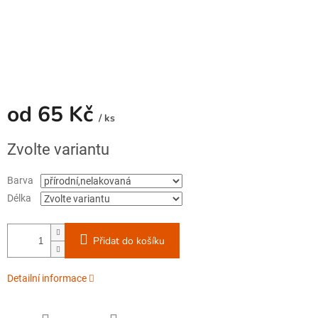
od
65 Kč
/ ks
Měrná
Zvolte variantu
cena:
Barva
Délka
Přidat do košíku
Detailní informace