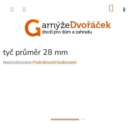
Přejít
NÁKU
na
obsah
KOŠÍK
tyč průměr 28 mm
Průměrné
Neohodnoceno
Podrobnosti hodnocení
hodnocení
produktu
je
0,0
z
5
hvězdiček.