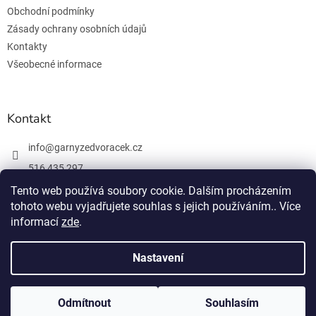
Obchodní podmínky
Zásady ochrany osobních údajů
Kontakty
Všeobecné informace
Kontakt
info
@
garnyzedvoracek.cz
516 435 297
603 895 965
Tento web používá soubory cookie. Dalším procházením
tohoto webu vyjadřujete souhlas s jejich používáním.. Více
Facebook
informací
zde
.
Nastavení
Vytvořil Shoptet
Odmítnout
Souhlasím
Copyright 2026
Garnýže Dvořáček
. Všechna práva vyhrazena.