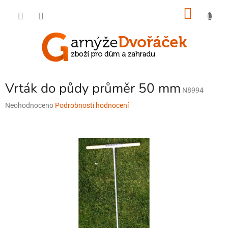
Přejít
NÁKU
na
obsah
KOŠÍK
Vrták do půdy průměr 50 mm
N8994
Průměrné
Neohodnoceno
Podrobnosti hodnocení
hodnocení
produktu
je
0,0
z
5
hvězdiček.