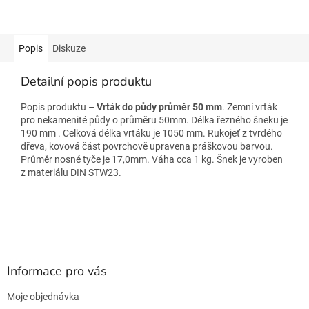
Popis
Diskuze
Detailní popis produktu
Popis produktu –
Vrták do půdy průměr 50 mm
. Zemní vrták
pro nekamenité půdy o průměru 50mm. Délka řezného šneku je
190 mm . Celková délka vrtáku je 1050 mm. Rukojeť z tvrdého
dřeva, kovová část povrchově upravena práškovou barvou.
Průměr nosné tyče je 17,0mm. Váha cca 1 kg. Šnek je vyroben
z materiálu DIN STW23.
Z
á
p
a
Informace pro vás
t
Moje objednávka
í