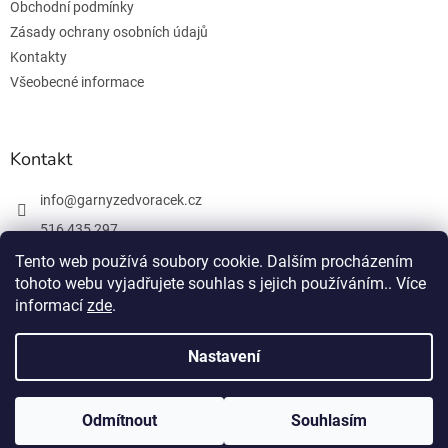
Obchodní podmínky
Zásady ochrany osobních údajů
Kontakty
Všeobecné informace
Kontakt
info
@
garnyzedvoracek.cz
516 435 297
603 895 965
Tento web používá soubory cookie. Dalším procházením
tohoto webu vyjadřujete souhlas s jejich používáním.. Více
Facebook
informací
zde
.
Nastavení
Vytvořil Shoptet
Odmítnout
Souhlasím
Copyright 2026
Garnýže Dvořáček
. Všechna práva vyhrazena.