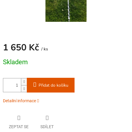
1 650 Kč
/ ks
Měrná
Skladem
cena:
Přidat do košíku
Detailní informace
ZEPTAT SE
SDÍLET