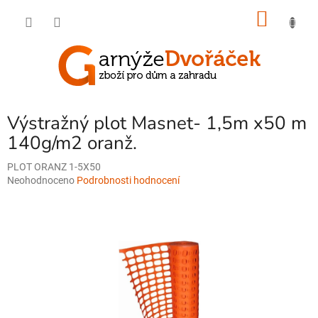
Přejít
NÁKU
na
obsah
KOŠÍK
Výstražný plot Masnet- 1,5m x50 m
140g/m2 oranž.
PLOT ORANZ 1-5X50
Průměrné
Neohodnoceno
Podrobnosti hodnocení
hodnocení
produktu
je
0,0
z
5
hvězdiček.