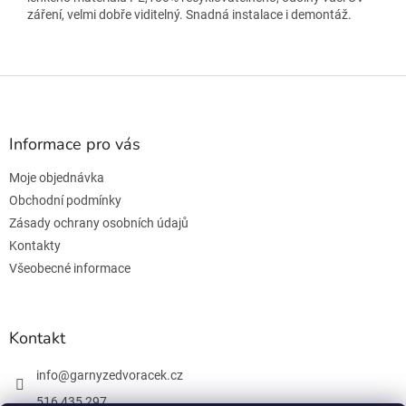
záření, velmi dobře viditelný. Snadná instalace i demontáž.
Z
á
p
a
Informace pro vás
t
Moje objednávka
í
Obchodní podmínky
Zásady ochrany osobních údajů
Kontakty
Všeobecné informace
Kontakt
info
@
garnyzedvoracek.cz
516 435 297