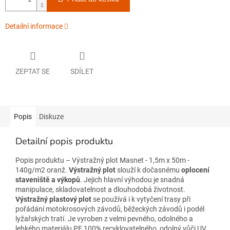
Detailní informace
ZEPTAT SE
SDÍLET
Popis
Diskuze
Detailní popis produktu
Popis produktu – Výstražný plot Masnet - 1,5m x 50m -
140g/m2 oranž.
Výstražný plot
slouží k dočasnému
oplocení
staveniště a výkopů
. Jejich hlavní výhodou je snadná
manipulace, skladovatelnost a dlouhodobá životnost.
Výstražný plastový plot
se používá i k vytyčení trasy při
pořádání motokrosových závodů, běžeckých závodů i podél
lyžařských tratí. Je vyroben z velmi pevného, odolného a
lehkého materiálu PE,100% recyklovatelného, odolný vůči UV