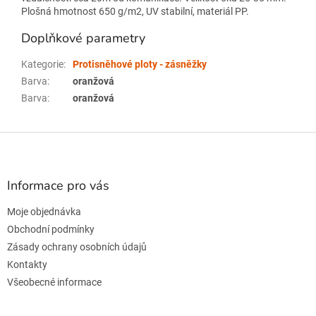
Plošná hmotnost 650 g/m2, UV stabilní,
materiál PP.
Doplňkové parametry
Kategorie
:
Protisněhové ploty - zásněžky
Barva
:
oranžová
Barva
:
oranžová
Z
á
p
a
Informace pro vás
t
Moje objednávka
í
Obchodní podmínky
Zásady ochrany osobních údajů
Kontakty
Všeobecné informace