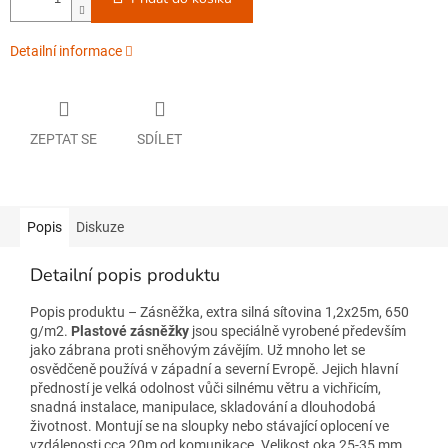
Detailní informace
ZEPTAT SE
SDÍLET
Popis
Diskuze
Detailní popis produktu
Popis produktu – Zásněžka, extra silná sítovina 1,2x25m, 650
g/m2.
Plastové zásněžky
jsou speciálně vyrobené především
jako zábrana proti sněhovým závějím. Už mnoho let se
osvědčeně používá v západní a severní Evropě. Jejich hlavní
předností je velká odolnost vůči silnému větru a vichřicím,
snadná instalace, manipulace, skladování a dlouhodobá
životnost. Montují se na sloupky nebo stávající oplocení ve
vzdálenosti cca 20m od komunikace. Velikost oka 25-35 mm.