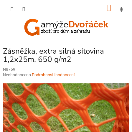
Přejít
NÁKU
na
obsah
KOŠÍK
Zásněžka, extra silná sítovina
1,2x25m, 650 g/m2
N8769
Průměrné
Neohodnoceno
Podrobnosti hodnocení
hodnocení
produktu
je
0,0
z
5
hvězdiček.