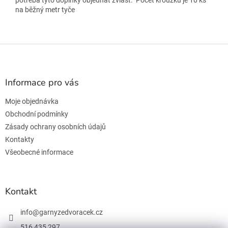
potřeba tyto doplňky objednat zvlášť.
Počet kroužků je 10 ks
na běžný metr tyče
Z
á
p
a
Informace pro vás
t
Moje objednávka
í
Obchodní podmínky
Zásady ochrany osobních údajů
Kontakty
Všeobecné informace
Kontakt
info
@
garnyzedvoracek.cz
516 435 297