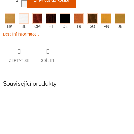
Přidat do košíku
BK
BL
CM
HT
CE
TR
SO
PN
DB
Detailní informace
ZEPTAT SE
SDÍLET
Související produkty