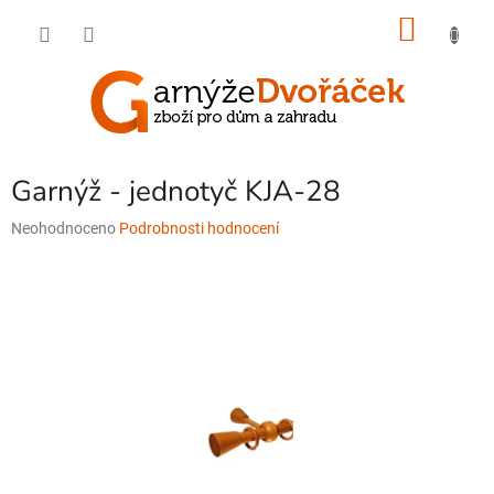
Přejít
NÁKU
na
obsah
KOŠÍK
Garnýž - jednotyč KJA-28
Průměrné
Neohodnoceno
Podrobnosti hodnocení
hodnocení
produktu
je
0,0
z
5
hvězdiček.