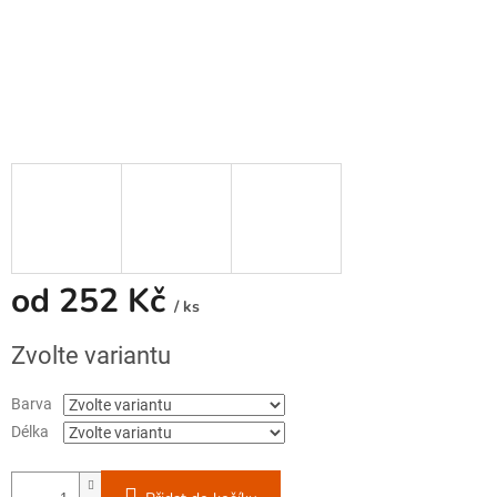
od
252 Kč
/ ks
Měrná
Zvolte variantu
cena:
Barva
Délka