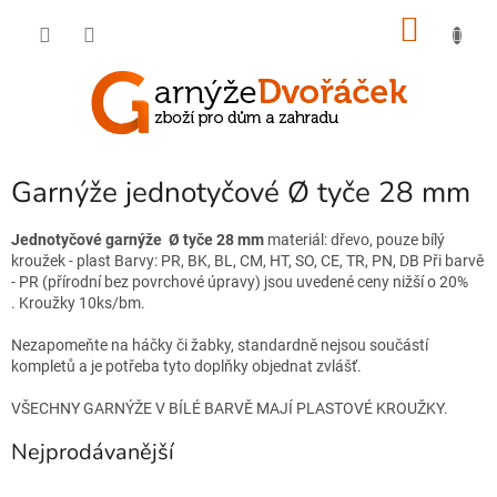
Přejít
NÁKU
na
obsah
KOŠÍK
Garnýže jednotyčové Ø tyče 28 mm
Jednotyčové garnýže Ø tyče 28 mm
materiál: dřevo, pouze bílý
kroužek - plast Barvy: PR, BK, BL, CM, HT, SO, CE, TR, PN, DB Při barvě
- PR (přírodní bez povrchové úpravy) jsou uvedené ceny nižší o 20%
. Kroužky 10ks/bm.
Nezapomeňte na háčky či žabky, standardně nejsou součástí
kompletů a je potřeba tyto doplňky objednat zvlášť.
VŠECHNY GARNÝŽE V BÍLÉ BARVĚ MAJÍ PLASTOVÉ KROUŽKY.
Nejprodávanější