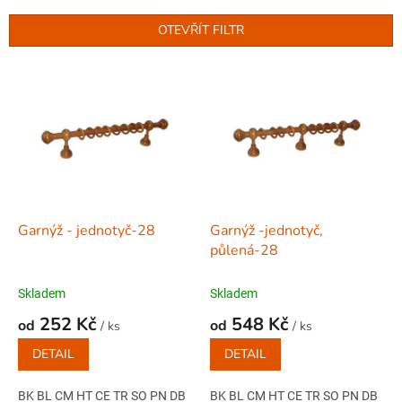
í
p
OTEVŘÍT FILTR
r
o
V
d
ý
u
p
k
i
t
s
ů
p
r
o
d
Garnýž - jednotyč-28
Garnýž -jednotyč,
u
půlená-28
k
t
Skladem
Skladem
ů
252 Kč
548 Kč
od
od
/ ks
/ ks
DETAIL
DETAIL
BK BL CM HT CE TR SO PN DB
BK BL CM HT CE TR SO PN DB