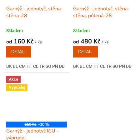
Garnýž - jednotyč, stěna-
Garnýž - jednotyč, stěna-
stěna-28
stěna, půlená-28
Skladem
Skladem
160 Kč
480 Kč
od
od
/ ks
/ ks
DETAIL
DETAIL
BK BL CM HT CE TR SO PN DB
BK BL CM HT CE TR SO PN DB
Akce
Výprodej
550 Kč
–20 %
Garnýž - jednotyč KJU -
výprodej