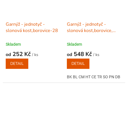
Garnýž - jednotyč -
Garnýž - jednotyč -
slonová kost,borovice-28
slonová kost,borovice,
půlená-28
Skladem
Skladem
252 Kč
548 Kč
od
od
/ ks
/ ks
DETAIL
DETAIL
BK BL CM HT CE TR SO PN DB