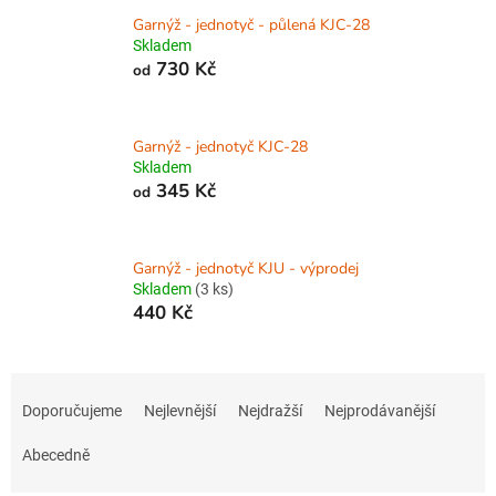
Garnýž - jednotyč - půlená KJC-28
Skladem
730 Kč
od
Garnýž - jednotyč KJC-28
Skladem
345 Kč
od
Garnýž - jednotyč KJU - výprodej
Skladem
(3 ks)
440 Kč
Ř
a
Doporučujeme
Nejlevnější
Nejdražší
Nejprodávanější
z
e
Abecedně
n