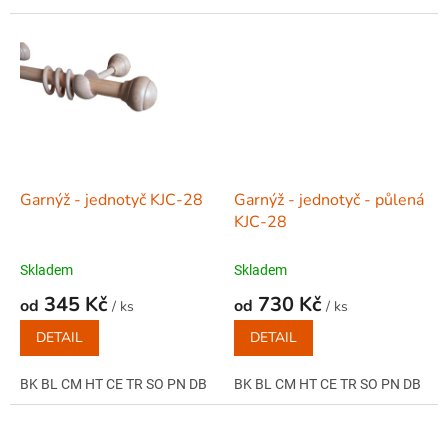
Garnýž - jednotyč KJC-28
Garnýž - jednotyč - půlená
KJC-28
Skladem
Skladem
345 Kč
730 Kč
od
od
/ ks
/ ks
DETAIL
DETAIL
BK BL CM HT CE TR SO PN DB
BK BL CM HT CE TR SO PN DB