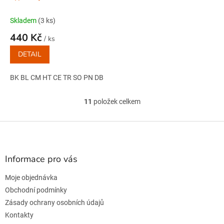
Skladem
(3 ks)
440 Kč
/ ks
DETAIL
BK BL CM HT CE TR SO PN DB
11
položek celkem
O
v
l
Z
á
á
d
p
a
a
Informace pro vás
c
t
í
Moje objednávka
í
p
r
Obchodní podmínky
v
Zásady ochrany osobních údajů
k
Kontakty
y