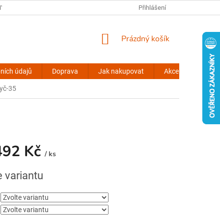
Y OSOBNÍCH ÚDAJŮ
KONTAKTY
VŠEOBECNÉ INFORMACE
Přihlášení
NÁKUPNÍ
Prázdný košík
KOŠÍK
ních údajů
Doprava
Jak nakupovat
Akce stinovky.cz
yč-35
492 Kč
/ ks
e variantu