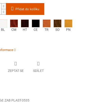
Přidat do košíku
BL
CM
HT
CE
TR
SO
PN
informace
ZEPTAT SE
SDÍLET
ód:
ZAB PLAST-3535