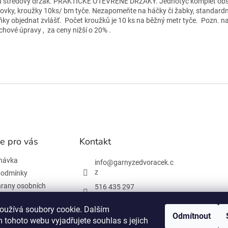
a středový držák. PRAKTICKÉ OTEVŘENÉ DRŽÁKY. Jednotyč komplet obsa
ovky, kroužky 10ks/ bm tyče. Nezapomeňte na háčky či žabky, standardně
ňky objednat zvlášť.
Počet kroužků je 10 ks na běžný metr tyče. Pozn. na
chové úpravy , za ceny nižší o 20% .
e pro vás
Kontakt
návka
info
@
garnyzedvoracek.c
z
podmínky
rany osobních
516 435 297
603 895 965
oužívá soubory cookie. Dalším
Odmítnout
Facebook
 tohoto webu vyjadřujete souhlas s jejich
 informace