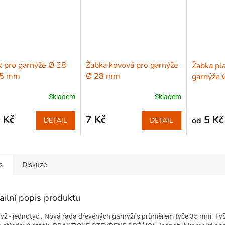
 pro garnýže Ø 28
Žabka kovová pro garnýže
Žabka pl
35 mm
Ø 28 mm
garnýže
Skladem
Skladem
 Kč
7 Kč
5 Kč
od
DETAIL
DETAIL
s
Diskuze
ailní popis produktu
ýž - jednotyč . Nová řada dřevěných garnýží s průměrem tyče 35 mm. Tyč