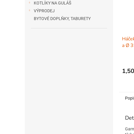
KOTLÍKY NA GULÁŠ
VÝPRODEJ
BYTOVÉ DOPLŇKY, TABURETY
Háček
a Ø 
1,50
Popi
Det
Garn