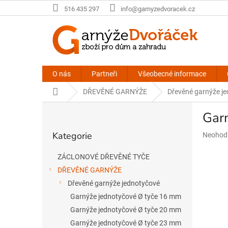
Přejít
516 435 297
info@garnyzedvoracek.cz
na
obsah
O nás
Partneři
Všeobecné informace
Domů
DŘEVĚNÉ GARNÝŽE
Dřevěné garnýže j
P
Gar
o
Přeskočit
s
Kategorie
Průměr
Neohod
kategorie
t
hodnoce
r
produkt
ZÁCLONOVÉ DŘEVĚNÉ TYČE
a
je
DŘEVĚNÉ GARNÝŽE
n
0,0
n
z
Dřevěné garnýže jednotyčové
5
í
Garnýže jednotyčové Ø tyče 16 mm
hvězdič
p
Garnýže jednotyčové Ø tyče 20 mm
a
Garnýže jednotyčové Ø tyče 23 mm