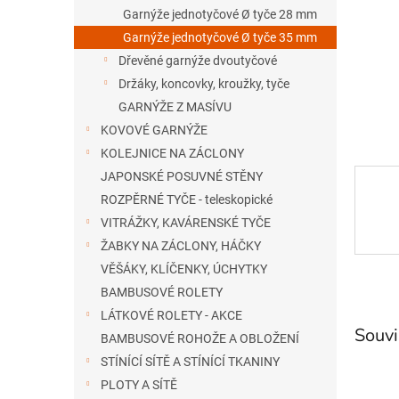
n
Garnýže jednotyčové Ø tyče 28 mm
e
Garnýže jednotyčové Ø tyče 35 mm
l
Dřevěné garnýže dvoutyčové
Držáky, koncovky, kroužky, tyče
GARNÝŽE Z MASÍVU
KOVOVÉ GARNÝŽE
KOLEJNICE NA ZÁCLONY
JAPONSKÉ POSUVNÉ STĚNY
ROZPĚRNÉ TYČE - teleskopické
VITRÁŽKY, KAVÁRENSKÉ TYČE
ŽABKY NA ZÁCLONY, HÁČKY
VĚŠÁKY, KLÍČENKY, ÚCHYTKY
BAMBUSOVÉ ROLETY
LÁTKOVÉ ROLETY - AKCE
Souvi
BAMBUSOVÉ ROHOŽE A OBLOŽENÍ
STÍNÍCÍ SÍTĚ A STÍNÍCÍ TKANINY
PLOTY A SÍTĚ