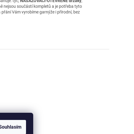
huje: tyč,
NASAZOVACÍ-OTEVŘENÉ držáky
,
 nejsou součástí kompletů a je potřeba tyto
 přání Vám vyrobíme garnýže i přírodní, bez
Souhlasím