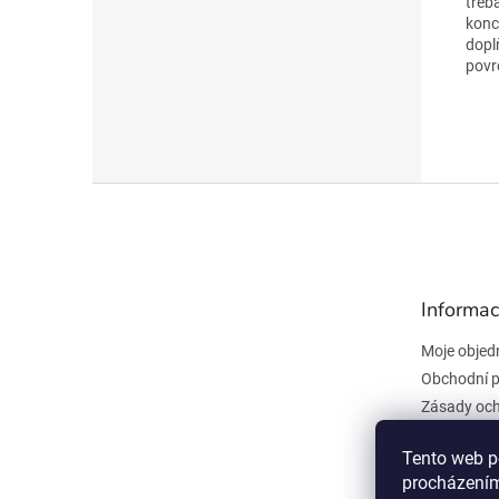
třeb
konc
dopl
povr
Z
á
p
a
t
Informac
í
Moje objed
Obchodní 
Zásady och
údajů
Kontakty
Tento web p
procházením
Všeobecné