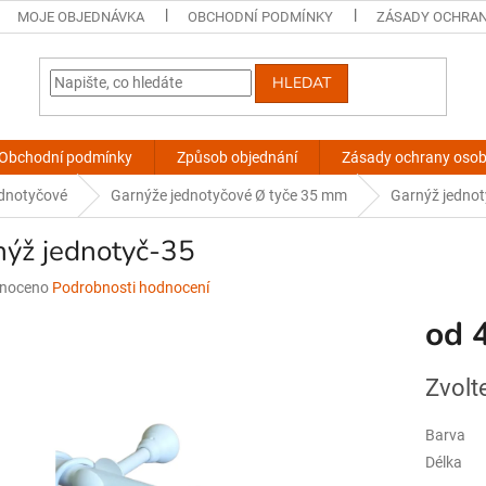
MOJE OBJEDNÁVKA
OBCHODNÍ PODMÍNKY
ZÁSADY OCHRAN
HLEDAT
Obchodní podmínky
Způsob objednání
Zásady ochrany osob
ednotyčové
Garnýže jednotyčové Ø tyče 35 mm
Garnýž jednot
nýž jednotyč-35
né
noceno
Podrobnosti hodnocení
ní
od
u
Měrná
Zvolt
cena:
ek.
Barva
Délka