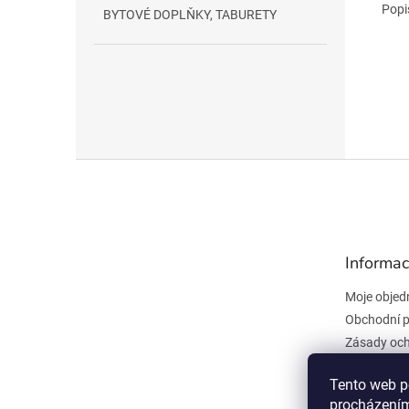
Popi
BYTOVÉ DOPLŇKY, TABURETY
Z
á
p
a
t
Informac
í
Moje objed
Obchodní 
Zásady och
údajů
Kontakty
Tento web p
procházením
Všeobecné