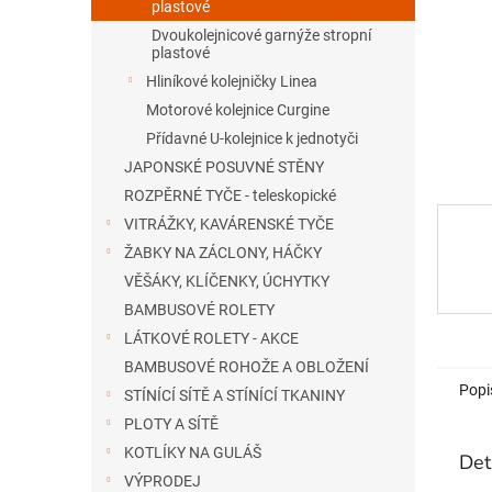
n
plastové
e
Dvoukolejnicové garnýže stropní
l
plastové
Hliníkové kolejničky Linea
Motorové kolejnice Curgine
Přídavné U-kolejnice k jednotyči
JAPONSKÉ POSUVNÉ STĚNY
ROZPĚRNÉ TYČE - teleskopické
VITRÁŽKY, KAVÁRENSKÉ TYČE
ŽABKY NA ZÁCLONY, HÁČKY
VĚŠÁKY, KLÍČENKY, ÚCHYTKY
BAMBUSOVÉ ROLETY
LÁTKOVÉ ROLETY - AKCE
BAMBUSOVÉ ROHOŽE A OBLOŽENÍ
Popi
STÍNÍCÍ SÍTĚ A STÍNÍCÍ TKANINY
PLOTY A SÍTĚ
KOTLÍKY NA GULÁŠ
Det
VÝPRODEJ