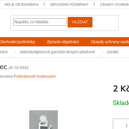
MOJE OBJEDNÁVKA
OBCHODNÍ PODMÍNKY
ZÁSADY OCHRAN
HLEDAT
Obchodní podmínky
Způsob objednání
Zásady ochrany osob
jnice
Jednokolejnicové garnýže stropní plastové
Jezdec
ec
JK 10-3942
né
noceno
Podrobnosti hodnocení
ní
2 K
u
Měrná
Skla
cena:
ek.