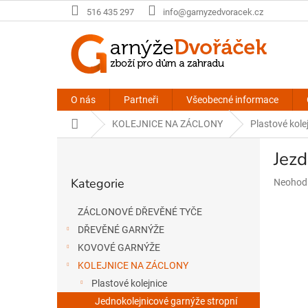
Přejít
516 435 297
info@garnyzedvoracek.cz
na
obsah
O nás
Partneři
Všeobecné informace
Domů
KOLEJNICE NA ZÁCLONY
Plastové kole
P
Jezd
o
Přeskočit
s
Kategorie
Průměr
Neohod
kategorie
t
hodnoce
r
produkt
ZÁCLONOVÉ DŘEVĚNÉ TYČE
a
je
DŘEVĚNÉ GARNÝŽE
n
0,0
n
z
KOVOVÉ GARNÝŽE
5
í
KOLEJNICE NA ZÁCLONY
hvězdič
p
Plastové kolejnice
a
Jednokolejnicové garnýže stropní