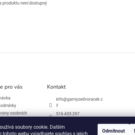
s produktu není dostupný
e pro vás
Kontakt
návka
info
@
garnyzedvoracek.c
z
podmínky
rany osobních
516 435 297
603 895 965
oužívá soubory cookie. Dalším
Odmítnout
Facebook
 tohoto webu vyjadřujete souhlas s jejich
 informace