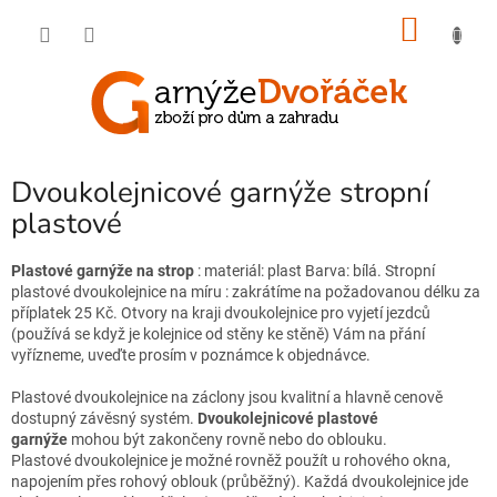
Přejít
NÁKU
na
obsah
KOŠÍK
Dvoukolejnicové garnýže stropní
plastové
Plastové garnýže na strop
: materiál: plast Barva: bílá. Stropní
plastové dvoukolejnice na míru : zakrátíme na požadovanou délku za
příplatek 25 Kč. Otvory na kraji dvoukolejnice pro vyjetí jezdců
(používá se když je kolejnice od stěny ke stěně) Vám na přání
vyřízneme, uveďte prosím v poznámce k objednávce.
Plastové dvoukolejnice na záclony jsou kvalitní a hlavně cenově
dostupný závěsný systém.
Dvoukolejnicové
plastové
garnýže
mohou být zakončeny rovně nebo do oblouku.
Plastové dvoukolejnice je možné rovněž použít u rohového okna,
napojením přes rohový oblouk (průběžný). Každá dvoukolejnice jde