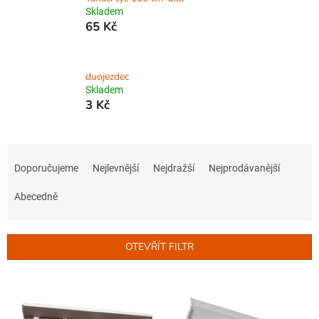
Skladem
65 Kč
duojezdec
Skladem
3 Kč
Ř
a
Doporučujeme
Nejlevnější
Nejdražší
Nejprodávanější
z
e
Abecedně
n
í
p
OTEVŘÍT FILTR
r
o
V
d
ý
u
p