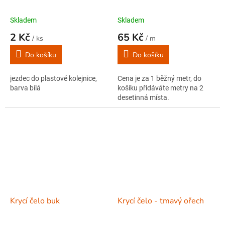
Skladem
Skladem
2 Kč
65 Kč
/ ks
/ m
Do košíku
Do košíku
jezdec do plastové kolejnice,
Cena je za 1 běžný metr, do
barva bílá
košíku přidáváte metry na 2
desetinná místa.
Krycí čelo buk
Krycí čelo - tmavý ořech