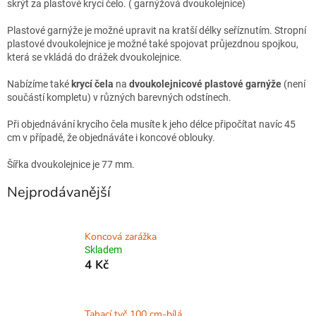
skrýt za plastové krycí čelo. ( garnýžová dvoukolejnice)
Plastové garnýže je možné upravit na kratší délky seříznutím. Stropní
plastové dvoukolejnice je možné také spojovat průjezdnou spojkou,
která se vkládá do drážek dvoukolejnice.
Nabízíme také
krycí čela
na
dvoukolejnicové plastové garnýže
(není
součástí kompletu) v různých barevných odstínech.
Při objednávání krycího čela musíte k jeho délce připočítat navíc 45
cm v případě, že objednáváte i koncové oblouky.
Šířka dvoukolejnice je 77 mm.
Nejprodávanější
Koncová zarážka
Skladem
4 Kč
Tahací tyč 100 cm-bílá