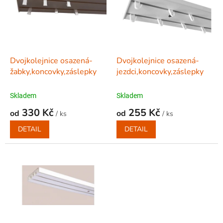
k
i
t
s
ů
p
r
o
d
Dvojkolejnice osazená-
Dvojkolejnice osazená-
u
žabky,koncovky,záslepky
jezdci,koncovky,záslepky
k
t
Skladem
Skladem
ů
330 Kč
255 Kč
od
od
/ ks
/ ks
DETAIL
DETAIL