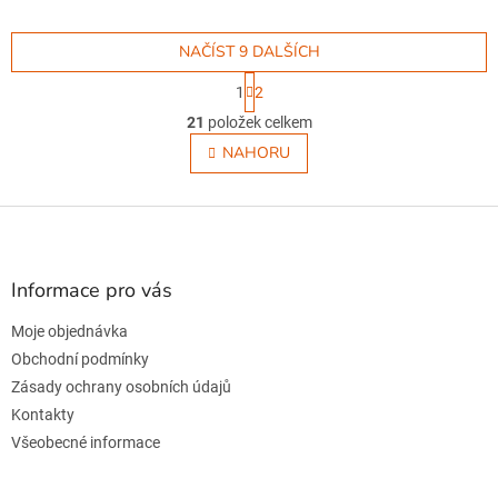
NAČÍST 9 DALŠÍCH
S
1
2
t
O
r
21
položek celkem
v
á
l
NAHORU
n
á
k
o
d
v
Z
a
á
c
á
n
í
p
í
p
a
Informace pro vás
r
t
v
Moje objednávka
í
k
Obchodní podmínky
y
v
Zásady ochrany osobních údajů
ý
Kontakty
p
Všeobecné informace
i
s
u