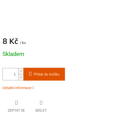
8 Kč
/ ks
Měrná
Skladem
cena:
Přidat do košíku
Detailní informace
ZEPTAT SE
SDÍLET