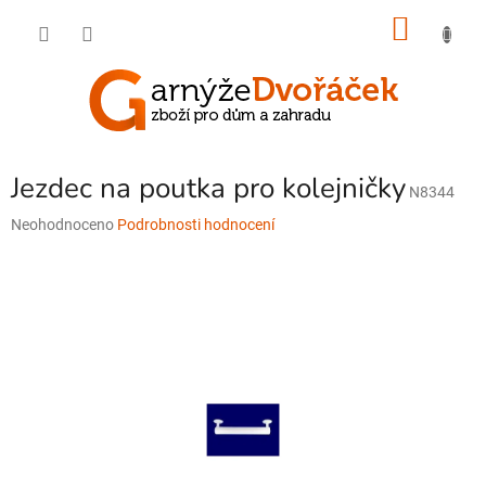
Přejít
NÁKU
na
obsah
KOŠÍK
Jezdec na poutka pro kolejničky
N8344
Průměrné
Neohodnoceno
Podrobnosti hodnocení
hodnocení
produktu
je
0,0
z
5
hvězdiček.