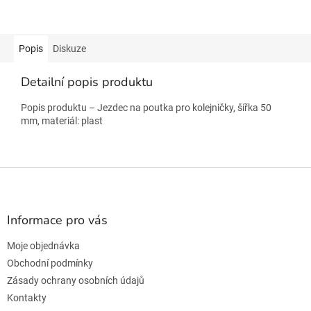
Popis
Diskuze
Detailní popis produktu
Popis produktu – Jezdec na poutka pro kolejničky, šířka 50
mm, materiál: plast
Z
á
p
a
Informace pro vás
t
Moje objednávka
í
Obchodní podmínky
Zásady ochrany osobních údajů
Kontakty