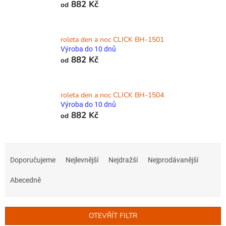
882 Kč
od
roleta den a noc CLICK BH-1501
Výroba do 10 dnů
882 Kč
od
roleta den a noc CLICK BH-1504
Výroba do 10 dnů
882 Kč
od
Ř
a
Doporučujeme
Nejlevnější
Nejdražší
Nejprodávanější
z
e
Abecedně
n
í
p
OTEVŘÍT FILTR
r