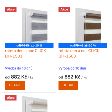
o
V
d
Akce
Akce
ý
u
p
k
i
t
s
ů
p
r
o
979 Kč
–10 %
979 Kč
–10 %
od
až
od
až
d
roleta den a noc CLICK
roleta den a noc CLICK
u
BH-1501
BH-1503
k
t
Výroba do 10 dnů
Výroba do 10 dnů
ů
882 Kč
882 Kč
od
od
/ ks
/ ks
DETAIL
DETAIL
Akce