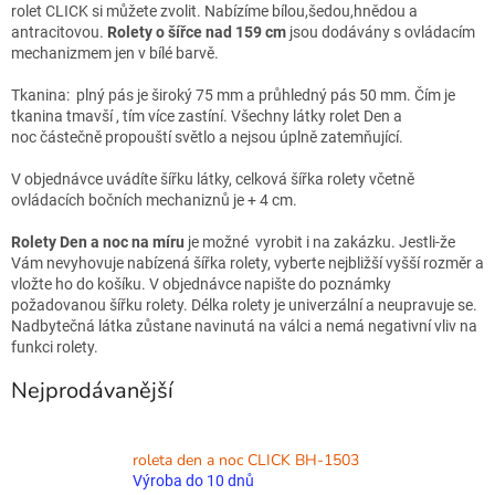
rolet CLICK si můžete zvolit. Nabízíme bílou,šedou,hnědou a
antracitovou.
Rolety
o šířce nad 159 cm
jsou dodávány s ovládacím
mechanizmem jen v bílé barvě.
Tkanina: plný pás je široký 75 mm a průhledný pás 50 mm. Čím je
tkanina tmavší , tím více zastíní. Všechny látky rolet Den a
noc částečně propouští světlo a nejsou úplně zatemňující.
V objednávce uvádíte šířku látky, celková šířka rolety včetně
ovládacích bočních mechaniznů je + 4 cm.
Rolety Den a noc
na míru
je možné
vyrobit i na zakázku. Jestli-že
Vám nevyhovuje nabízená šířka rolety, vyberte nejbližší vyšší rozměr a
vložte ho do košíku. V objednávce napište do poznámky
požadovanou šířku rolety. Délka rolety je univerzální a neupravuje se.
Nadbytečná látka zůstane navinutá na válci a nemá negativní vliv na
funkci rolety.
Nejprodávanější
roleta den a noc CLICK BH-1503
Výroba do 10 dnů