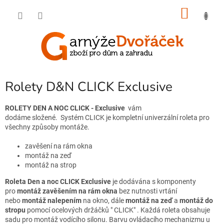
Přejít
NÁKU
na
obsah
KOŠÍK
Rolety D&N CLICK Exclusive
ROLETY
DEN A NOC CLICK - Exclusive
vám
dodáme složené. Systém CLICK je kompletní univerzální roleta pro
všechny způsoby montáže.
zavěšení na rám okna
montáž na zeď
montáž na strop
Roleta Den a noc CLICK Exclusive
je dodávána s komponenty
pro
montáž zavěšením na rám
okna
bez nutnosti vrtání
nebo
montáž nalepením
na okno, dále
montáž na zeď
a
montáž do
stropu
pomocí ocelových držáčků " CLICK" . Každá roleta obsahuje
sadu pro montáž vodícího silonu. Barvu ovládacího mechanizmu u