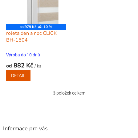
979 Kč
–10 %
od
až
roleta den a noc CLICK
BH-1504
Výroba do 10 dnů
882 Kč
od
/ ks
DETAIL
3
položek celkem
O
v
l
Z
á
á
d
p
a
a
Informace pro vás
c
t
í