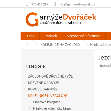
Přejít
516 435 297
info@garnyzedvoracek.cz
na
obsah
O nás
Partneři
Všeobecné informace
Domů
KOLEJNICE NA ZÁCLONY
Hliníkové kole
P
Jezd
o
Přeskočit
s
Kategorie
Průměr
Neohod
kategorie
t
hodnoce
r
produkt
ZÁCLONOVÉ DŘEVĚNÉ TYČE
a
je
DŘEVĚNÉ GARNÝŽE
n
0,0
n
z
KOVOVÉ GARNÝŽE
5
í
KOLEJNICE NA ZÁCLONY
hvězdič
p
Plastové kolejnice
a
Hliníkové kolejničky Linea