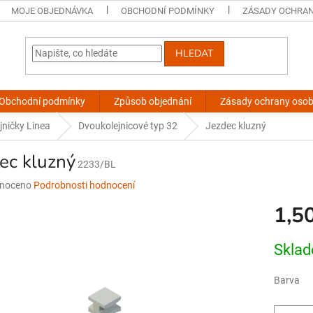
MOJE OBJEDNÁVKA
OBCHODNÍ PODMÍNKY
ZÁSADY OCHRAN
HLEDAT
Obchodní podmínky
Způsob objednání
Zásady ochrany osob
jničky Linea
Dvoukolejnicové typ 32
Jezdec kluzný
ec kluzný
2233/BL
né
noceno
Podrobnosti hodnocení
ní
1,5
u
Měrná
Skla
cena:
ek.
Barva