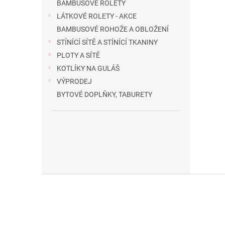
BAMBUSOVÉ ROLETY
LÁTKOVÉ ROLETY - AKCE
BAMBUSOVÉ ROHOŽE A OBLOŽENÍ
STÍNÍCÍ SÍTĚ A STÍNÍCÍ TKANINY
PLOTY A SÍTĚ
KOTLÍKY NA GULÁŠ
VÝPRODEJ
BYTOVÉ DOPLŇKY, TABURETY
Z
á
p
a
t