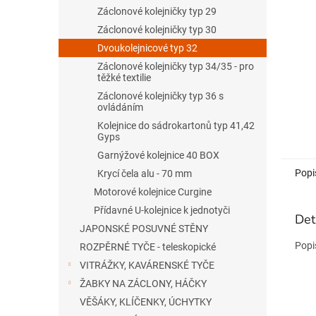
n
Záclonové kolejničky typ 29
e
Záclonové kolejničky typ 30
l
Dvoukolejnicové typ 32
Záclonové kolejničky typ 34/35 - pro
těžké textilie
Záclonové kolejničky typ 36 s
ovládáním
Kolejnice do sádrokartonů typ 41,42
Gyps
Garnýžové kolejnice 40 BOX
Popi
Krycí čela alu - 70 mm
Motorové kolejnice Curgine
Přídavné U-kolejnice k jednotyči
Det
JAPONSKÉ POSUVNÉ STĚNY
Popi
ROZPĚRNÉ TYČE - teleskopické
VITRÁŽKY, KAVÁRENSKÉ TYČE
ŽABKY NA ZÁCLONY, HÁČKY
VĚŠÁKY, KLÍČENKY, ÚCHYTKY