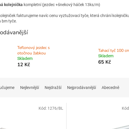
á kolejnička
kompletní (jezdec +šnekový háček 13ks/m)
kolejniček fakturujeme navíc cenu vyztužovací tyče, která chrání kolejni
a bm tyče.
odávanější
Teflonový jezdec s
Tahací tyč 100 cm
otočnou žabkou
Skladem
Skladem
65 Kč
12 Kč
učujeme
Nejlevnější
Nejdražší
Nejprodávanější
Abecedně
Kód:
1276/BL
Kód