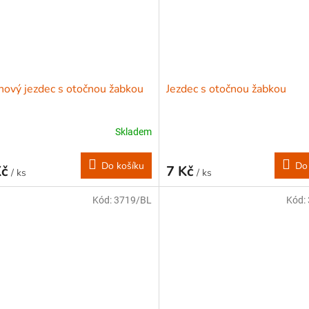
nový jezdec s otočnou žabkou
Jezdec s otočnou žabkou
Skladem
Do košíku
Do
Kč
7 Kč
/ ks
/ ks
Kód:
3719/BL
Kód: