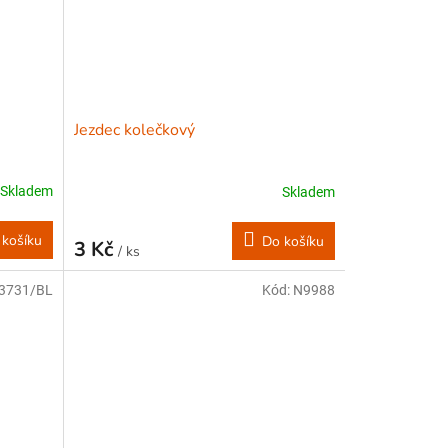
Jezdec kolečkový
Skladem
Skladem
 košíku
Do košíku
3 Kč
/ ks
3731/BL
Kód:
N9988