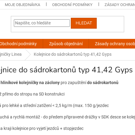
MOJE OBJEDNÁVKA
OBCHODNÍ PODMÍNKY
ZÁSADY OCHRAN
HLEDAT
Obchodní podmínky
Způsob objednání
Zásady ochrany osob
jničky Linea
Kolejnice do sádrokartonů typ 41,42 Gyps
jnice do sádrokartonů typ 41,42 Gyps
hliníkové
kolejničky na záclony
pro zapuštění
do sádrokartonů
ž přímo do stropu na SD konstrukci
 pro lehké a střední zatížení < 2,5 kg/m (max. 150 g/jezdec
duchá a rychlá montáž - do předem připravené drážky v SDK desce se kole
na kraji kolejnice pro vyjetí jezdců + stopjezdec