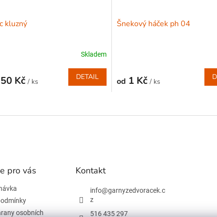
c kluzný
Šnekový háček ph 04
Skladem
DETAIL
D
,50 Kč
1 Kč
od
/ ks
/ ks
O
v
l
á
d
a
c
í
e pro vás
Kontakt
p
r
návka
info
@
garnyzedvoracek.c
v
z
podmínky
k
rany osobních
y
516 435 297