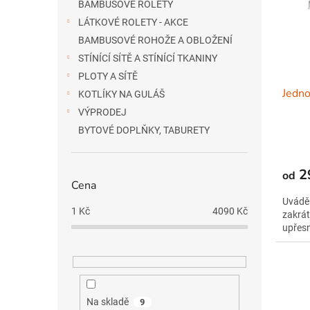
s
o
BAMBUSOVÉ ROLETY
p
d
LÁTKOVÉ ROLETY - AKCE
r
u
BAMBUSOVÉ ROHOŽE A OBLOŽENÍ
o
k
STÍNÍCÍ SÍTĚ A STÍNÍCÍ TKANINY
d
t
PLOTY A SÍTĚ
u
ů
Jedn
k
KOTLÍKY NA GULÁŠ
t
VÝPRODEJ
ů
BYTOVÉ DOPLŇKY, TABURETY
2
od
Cena
Uváděn
1
Kč
4090
Kč
zakrát
upřes
Na skladě
9