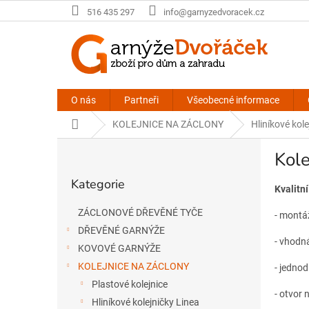
Přejít
516 435 297
info@garnyzedvoracek.cz
na
obsah
O nás
Partneři
Všeobecné informace
Domů
KOLEJNICE NA ZÁCLONY
Hliníkové kole
P
Kole
o
Přeskočit
s
Kategorie
kategorie
t
Kvalitní
r
ZÁCLONOVÉ DŘEVĚNÉ TYČE
- montá
a
DŘEVĚNÉ GARNÝŽE
n
- vhodná
n
KOVOVÉ GARNÝŽE
í
KOLEJNICE NA ZÁCLONY
- jedno
p
Plastové kolejnice
a
- otvor 
Hliníkové kolejničky Linea