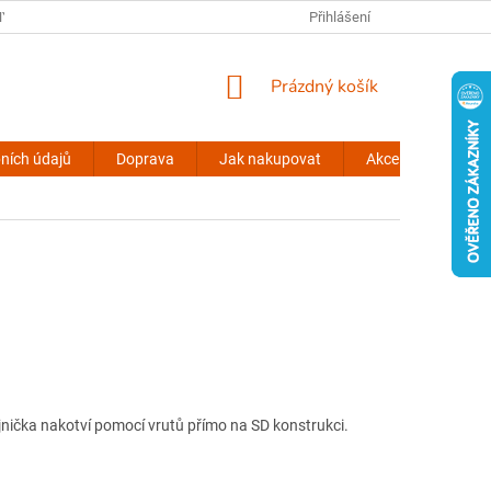
Y OSOBNÍCH ÚDAJŮ
KONTAKTY
VŠEOBECNÉ INFORMACE
Přihlášení
NÁKUPNÍ
Prázdný košík
KOŠÍK
ních údajů
Doprava
Jak nakupovat
Akce stinovky.cz
jnička nakotví pomocí vrutů přímo na SD konstrukci.