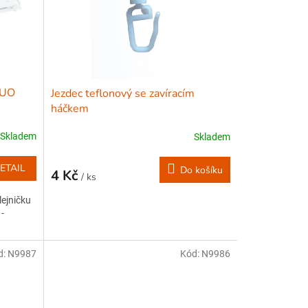
DUO
Jezdec teflonový se zavíracím
háčkem
Skladem
Skladem
ETAIL
Do košíku
4 Kč
/ ks
lejničku
-
d:
N9987
Kód:
N9986