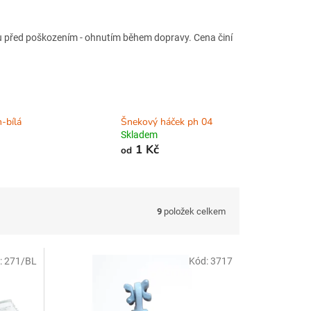
čku před poškozením - ohnutím během dopravy. Cena činí
-bílá
Šnekový háček ph 04
Skladem
1 Kč
od
9
položek celkem
:
271/BL
Kód:
3717