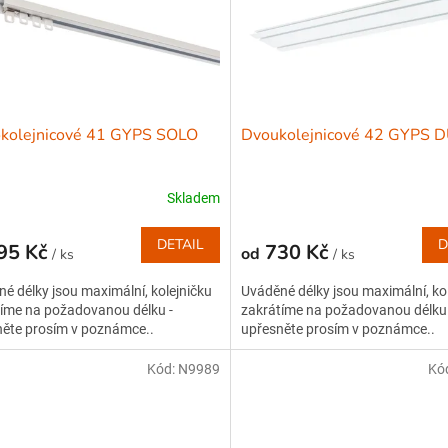
okolejnicové 41 GYPS SOLO
Dvoukolejnicové 42 GYPS 
Skladem
DETAIL
D
95 Kč
730 Kč
od
/ ks
/ ks
é délky jsou maximální, kolejničku
Uváděné délky jsou maximální, ko
íme na požadovanou délku -
zakrátíme na požadovanou délku 
něte prosím v poznámce..
upřesněte prosím v poznámce..
Kód:
N9989
Kó