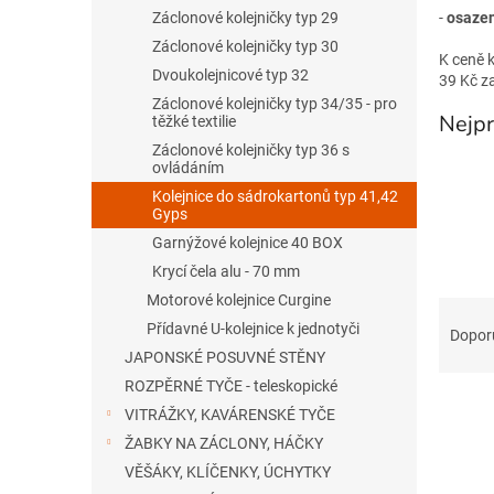
n
Záclonové kolejničky typ 29
-
osazen
e
Záclonové kolejničky typ 30
l
K ceně 
Dvoukolejnicové typ 32
39 Kč z
Záclonové kolejničky typ 34/35 - pro
Nejpr
těžké textilie
Záclonové kolejničky typ 36 s
ovládáním
Kolejnice do sádrokartonů typ 41,42
Gyps
Garnýžové kolejnice 40 BOX
Krycí čela alu - 70 mm
Motorové kolejnice Curgine
Ř
a
Přídavné U-kolejnice k jednotyči
Dopor
z
JAPONSKÉ POSUVNÉ STĚNY
e
ROZPĚRNÉ TYČE - teleskopické
V
n
VITRÁŽKY, KAVÁRENSKÉ TYČE
ý
í
ŽABKY NA ZÁCLONY, HÁČKY
p
p
i
VĚŠÁKY, KLÍČENKY, ÚCHYTKY
r