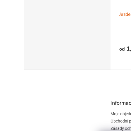
Jezde
1
od
Z
á
p
a
t
Informac
í
Moje objed
Obchodní 
Zásady och