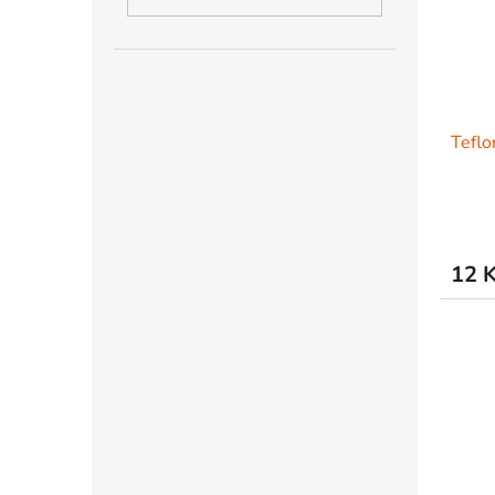
Teflo
12 