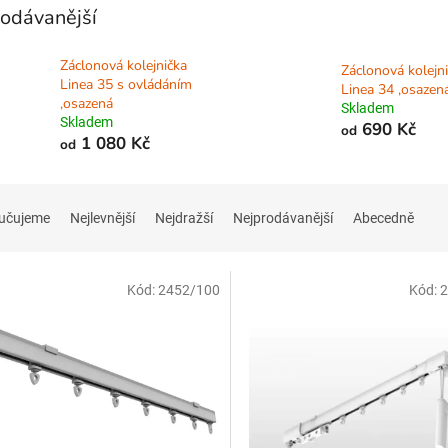
odávanější
Záclonová kolejnička
Záclonová kolejn
Linea 35 s ovládáním
Linea 34 ,osazen
,osazená
Skladem
Skladem
690 Kč
od
1 080 Kč
od
učujeme
Nejlevnější
Nejdražší
Nejprodávanější
Abecedně
Kód:
2452/100
Kód:
2