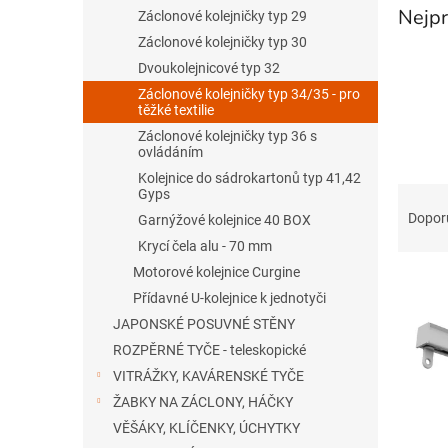
n
Nejpr
Záclonové kolejničky typ 29
e
Záclonové kolejničky typ 30
l
Dvoukolejnicové typ 32
Záclonové kolejničky typ 34/35 - pro
těžké textilie
Záclonové kolejničky typ 36 s
ovládáním
Kolejnice do sádrokartonů typ 41,42
Ř
Gyps
a
Dopor
Garnýžové kolejnice 40 BOX
z
Krycí čela alu - 70 mm
e
Motorové kolejnice Curgine
V
n
ý
Přídavné U-kolejnice k jednotyči
í
p
p
JAPONSKÉ POSUVNÉ STĚNY
i
r
ROZPĚRNÉ TYČE - teleskopické
s
o
VITRÁŽKY, KAVÁRENSKÉ TYČE
p
d
ŽABKY NA ZÁCLONY, HÁČKY
r
u
VĚŠÁKY, KLÍČENKY, ÚCHYTKY
o
k