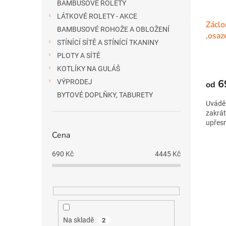
d
t
BAMBUSOVÉ ROLETY
u
ů
LÁTKOVÉ ROLETY - AKCE
Záclo
k
BAMBUSOVÉ ROHOŽE A OBLOŽENÍ
,osaz
t
STÍNÍCÍ SÍTĚ A STÍNÍCÍ TKANINY
ů
PLOTY A SÍTĚ
KOTLÍKY NA GULÁŠ
6
VÝPRODEJ
od
BYTOVÉ DOPLŇKY, TABURETY
Uváděn
zakrát
upřes
Cena
690
Kč
4445
Kč
Na skladě
2