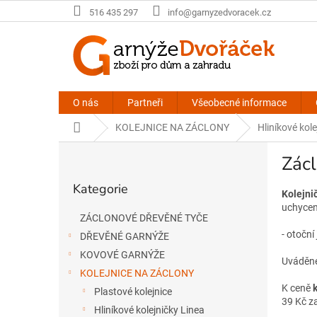
Přejít
516 435 297
info@garnyzedvoracek.cz
na
obsah
O nás
Partneři
Všeobecné informace
Domů
KOLEJNICE NA ZÁCLONY
Hliníkové kole
P
Zácl
o
Přeskočit
s
Kategorie
kategorie
t
Kolejni
r
uchycen
ZÁCLONOVÉ DŘEVĚNÉ TYČE
a
- oto
DŘEVĚNÉ GARNÝŽE
n
n
KOVOVÉ GARNÝŽE
Uváděné
í
KOLEJNICE NA ZÁCLONY
p
K ceně
Plastové kolejnice
a
39 Kč z
Hliníkové kolejničky Linea