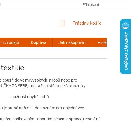
Y OSOBNÍCH ÚDAJŮ
KONTAKTY
VŠEOBECNÉ INFORMACE
Přihlášení
NÁKUPNÍ
Prázdný košík
KOŠÍK
ních údajů
Doprava
Jak nakupovat
Akce stinovky.cz
textilie
je použít do velmi vysokých stropů nebo pro
IČKY ZA SEBE,montáž na stěnu-delší konzolky.
 možnost ohybů, rohů
ou je nutné upřesnit do poznámky k objednávce.
čku před poškozením - ohnutím během dopravy. Cena činí