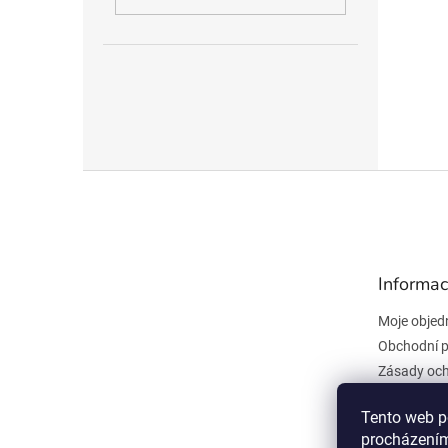
Z
á
p
a
t
Informac
í
Moje objed
Obchodní 
Zásady och
údajů
Kontakty
Tento web p
procházením
Všeobecné