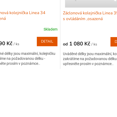
nová kolejnička Linea 34
Záclonová kolejnička Linea 3
ená
s ovládáním ,osazená
Skladem
DETAIL
D
90 Kč
1 080 Kč
od
/ ks
/ ks
é délky jsou maximální, kolejničku
Uváděné délky jsou maximální, ko
íme na požadovanou délku -
zakrátíme na požadovanou délku 
něte prosím v poznámce..
upřesněte prosím v poznámce..
O
v
l
á
d
a
c
í
p