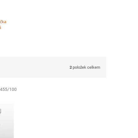
ička
á
2
položek celkem
455/100