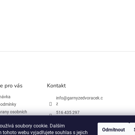
r
v
k
y
v
ý
p
i
s
u
e pro vás
Kontakt
návka
info
@
garnyzedvoracek.c
z
podmínky
rany osobních
516 435 297
603 895 965
oužívá soubory cookie. Dalším
Odmítnout
Facebook
 tohoto webu vyjadřujete souhlas s jejich
 informace