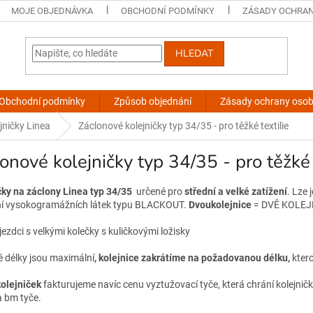
MOJE OBJEDNÁVKA
OBCHODNÍ PODMÍNKY
ZÁSADY OCHRAN
HLEDAT
Obchodní podmínky
Způsob objednání
Zásady ochrany osob
jničky Linea
Záclonové kolejničky typ 34/35 - pro těžké textilie
onové kolejničky typ 34/35 - pro těžké 
čky na záclony Linea typ 34/35
určené pro
střední a velké zatížení
. Lze 
í vysokogramážních látek typu
BLACKOUT.
Dvoukolejnice
= DVĚ KOLEJN
ční jezdci s velkými kolečky s kuličkovými ložisky -
 délky jsou maximální
, kolejnice zakrátíme na požadovanou délku,
kter
kolejniček
fakturujeme navíc cenu vyztužovací tyče, která chrání kolejni
a bm tyče.