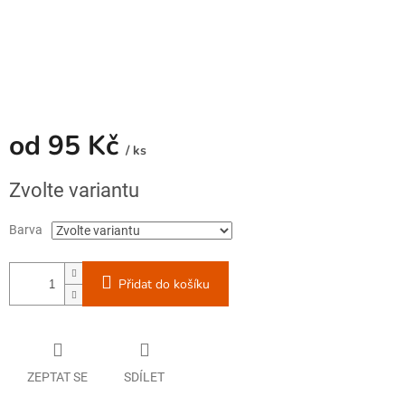
od
95 Kč
/ ks
Měrná
Zvolte variantu
cena:
Barva
Přidat do košíku
ZEPTAT SE
SDÍLET