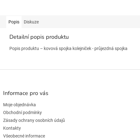
Popis
Diskuze
Detailní popis produktu
Popis produktu – kovová spojka kolejniček - průjezdná spojka
Z
á
p
a
Informace pro vás
t
Moje objednávka
í
Obchodní podmínky
Zásady ochrany osobních údajů
Kontakty
Všeobecné informace