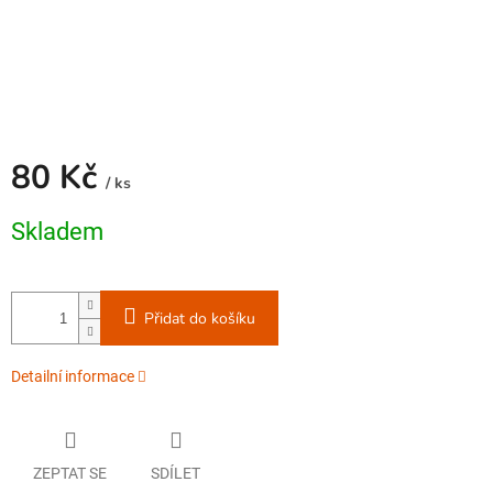
80 Kč
/ ks
Měrná
Skladem
cena:
Přidat do košíku
Detailní informace
ZEPTAT SE
SDÍLET